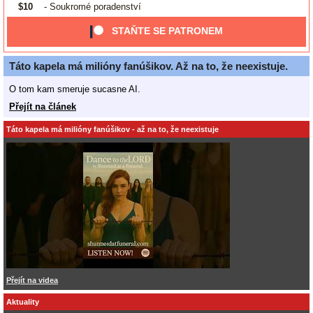
$10
- Soukromé poradenství
STAŇTE SE PATRONEM
Táto kapela má milióny fanúšikov. Až na to, že neexistuje.
O tom kam smeruje sucasne AI.
Přejít na článek
Táto kapela má milióny fanúšikov - až na to, že neexistuje
Přejít na videa
Aktuality