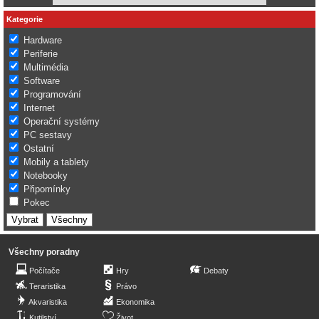
Kategorie
Hardware
Periferie
Multimédia
Software
Programování
Internet
Operační systémy
PC sestavy
Ostatní
Mobily a tablety
Notebooky
Připomínky
Pokec
Všechny poradny
Počítače
Hry
Debaty
Teraristika
Právo
Akvaristika
Ekonomika
Kutilství
Život