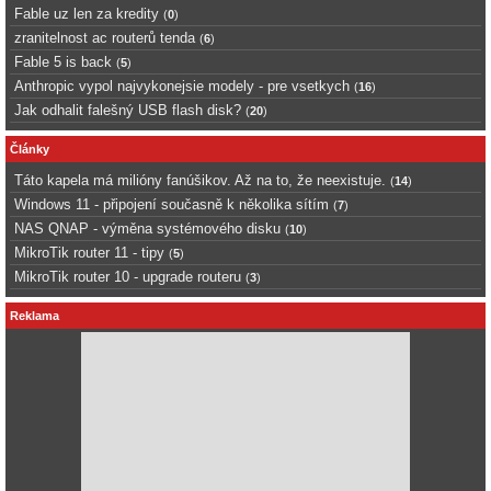
Fable uz len za kredity
(
0
)
zranitelnost ac routerů tenda
(
6
)
Fable 5 is back
(
5
)
Anthropic vypol najvykonejsie modely - pre vsetkych
(
16
)
Jak odhalit falešný USB flash disk?
(
20
)
Články
Táto kapela má milióny fanúšikov. Až na to, že neexistuje.
(
14
)
Windows 11 - připojení současně k několika sítím
(
7
)
NAS QNAP - výměna systémového disku
(
10
)
MikroTik router 11 - tipy
(
5
)
MikroTik router 10 - upgrade routeru
(
3
)
Reklama