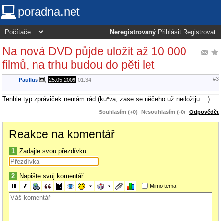
poradna.net
Neregistrovaný
Přihlásit
Registrovat
Na nová DVD půjde uložit až 10 000
filmů, na trhu budou do pěti let
#3
Paullus
,
25.05.2009
01:34
Tenhle typ zpráviček nemám rád (ku*va, zase se něčeho už nedožiju....)
Souhlasím (+0)
Nesouhlasím (-0)
Odpovědět
Reakce na komentář
1
Zadajte svou přezdívku:
2
Napište svůj komentář:
Mimo téma