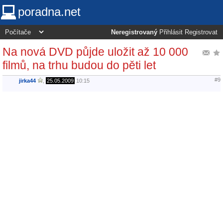
poradna.net
Neregistrovaný
Přihlásit
Registrovat
Na nová DVD půjde uložit až 10 000
filmů, na trhu budou do pěti let
#9
jirka44
,
25.05.2009
10:15