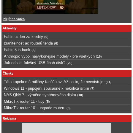
Přejít na videa
Aktuality
Fable uz len za kredity
(
0
)
zranitelnost ac routerů tenda
(
6
)
Fable 5 is back
(
5
)
Anthropic vypol najvykonejsie modely - pre vsetkych
(
16
)
Jak odhalit falešný USB flash disk?
(
20
)
Články
Táto kapela má milióny fanúšikov. Až na to, že neexistuje.
(
14
)
Windows 11 - připojení současně k několika sítím
(
7
)
NAS QNAP - výměna systémového disku
(
10
)
MikroTik router 11 - tipy
(
5
)
MikroTik router 10 - upgrade routeru
(
3
)
Reklama