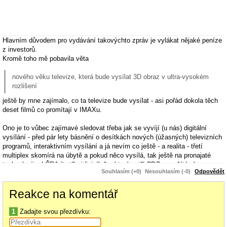
Hlavním důvodem pro vydávání takovýchto zpráv je vylákat nějaké peníze
z investorů.
Kromě toho mě pobavila věta
nového věku televize, která bude vysílat 3D obraz v ultra-vysokém
rozlišení
ještě by mne zajímalo, co ta televize bude vysílat - asi pořád dokola těch
deset filmů co promítají v IMAXu.
Ono je to vůbec zajímavé sledovat třeba jak se vyvíjí (u nás) digitální
vysílání - před pár lety básnění o desítkách nových (úžasných) televizních
programů, interaktivním vysílání a já nevím co ještě - a realita - třetí
multiplex skomírá na úbytě a pokud něco vysílá, tak ještě na pronajaté
technologii od ČRA (ty tři pidivisílače, které patří CDG nepočítám).
Souhlasím (+0)
Nesouhlasím (-0)
Odpovědět
http://www.digizone.cz/clanky/multiplex-3-s-nejasn ou-budoucnosti-ma-
Reakce na komentář
nouzi/
1
Zadajte svou přezdívku: