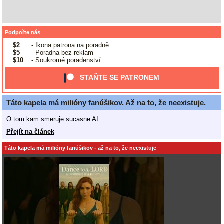
Podpořte nás
$2
- Ikona patrona na poradně
$5
- Poradna bez reklam
$10
- Soukromé poradenství
STAŇTE SE PATRONEM
Táto kapela má milióny fanúšikov. Až na to, že neexistuje.
O tom kam smeruje sucasne AI.
Přejít na článek
Táto kapela má milióny fanúšikov - až na to, že neexistuje