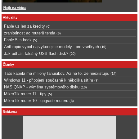
Přejít na videa
Aktuality
Fable uz len za kredity
(
0
)
zranitelnost ac routerů tenda
(
6
)
Fable 5 is back
(
5
)
Anthropic vypol najvykonejsie modely - pre vsetkych
(
16
)
Jak odhalit falešný USB flash disk?
(
20
)
Články
Táto kapela má milióny fanúšikov. Až na to, že neexistuje.
(
14
)
Windows 11 - připojení současně k několika sítím
(
7
)
NAS QNAP - výměna systémového disku
(
10
)
MikroTik router 11 - tipy
(
5
)
MikroTik router 10 - upgrade routeru
(
3
)
Reklama