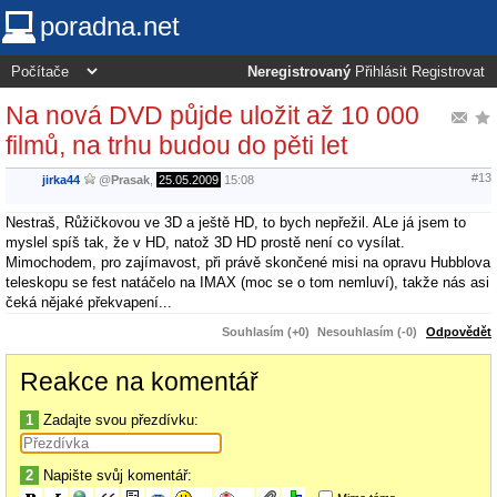
poradna.net
Neregistrovaný
Přihlásit
Registrovat
Na nová DVD půjde uložit až 10 000
filmů, na trhu budou do pěti let
#13
jirka44
@
Prasak
,
25.05.2009
15:08
Nestraš, Růžičkovou ve 3D a ještě HD, to bych nepřežil. ALe já jsem to
myslel spíš tak, že v HD, natož 3D HD prostě není co vysílat.
Mimochodem, pro zajímavost, při právě skončené misi na opravu Hubblova
teleskopu se fest natáčelo na IMAX (moc se o tom nemluví), takže nás asi
čeká nějaké překvapení...
Souhlasím (+0)
Nesouhlasím (-0)
Odpovědět
Reakce na komentář
1
Zadajte svou přezdívku:
2
Napište svůj komentář: