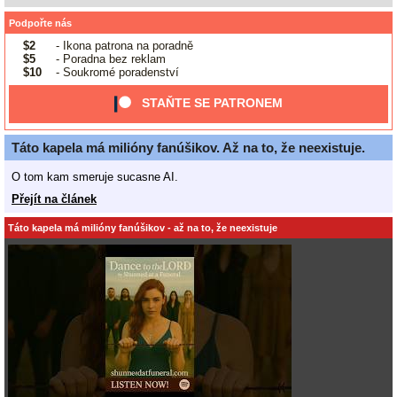
Podpořte nás
$2
- Ikona patrona na poradně
$5
- Poradna bez reklam
$10
- Soukromé poradenství
STAŇTE SE PATRONEM
Táto kapela má milióny fanúšikov. Až na to, že neexistuje.
O tom kam smeruje sucasne AI.
Přejít na článek
Táto kapela má milióny fanúšikov - až na to, že neexistuje