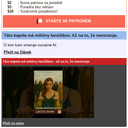
$2
- Ikona patrona na poradně
$5
- Poradna bez reklam
$10
- Soukromé poradenství
STAŇTE SE PATRONEM
Táto kapela má milióny fanúšikov. Až na to, že neexistuje.
O tom kam smeruje sucasne AI.
Přejít na článek
Táto kapela má milióny fanúšikov - až na to, že neexistuje
Přejít na videa