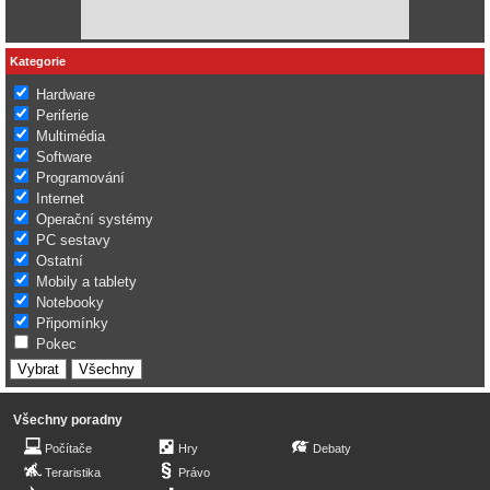
Kategorie
Hardware
Periferie
Multimédia
Software
Programování
Internet
Operační systémy
PC sestavy
Ostatní
Mobily a tablety
Notebooky
Připomínky
Pokec
Všechny poradny
Počítače
Hry
Debaty
Teraristika
Právo