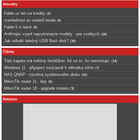
Aktuality
Fable uz len za kredity
(
0
)
zranitelnost ac routerů tenda
(
6
)
Fable 5 is back
(
5
)
Anthropic vypol najvykonejsie modely - pre vsetkych
(
16
)
Jak odhalit falešný USB flash disk?
(
20
)
Články
Táto kapela má milióny fanúšikov. Až na to, že neexistuje.
(
14
)
Windows 11 - připojení současně k několika sítím
(
7
)
NAS QNAP - výměna systémového disku
(
10
)
MikroTik router 11 - tipy
(
5
)
MikroTik router 10 - upgrade routeru
(
3
)
Reklama