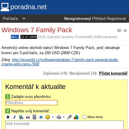
poradna.net
Neregistrovaný
Přihlásit
Registrovat
Windows 7 Family Pack
M.C.
,
11.07.2009
23:35
,
Operační systémy
, 9 komentářů (3398 zobrazení)
Americký online obchod nabízí Windows 7 Family Pack, jenž obsahuje
licenci pro 3 počítače, za 150 USD (2800 CZK).
Zdroj:
http://pcworld.cz/software/windows-7-family-pack-opravdu-bude-
zname-jeho-cenu-7608
Zajímavé (+0)
Nezajímavé (-0)
Přidat komentář
Komentář k aktualite
1
Zadajte svou přezdívku:
2
Napište svůj komentář:
Mimo téma