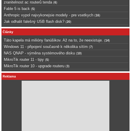
zranitelnost ac routerů tenda
(
6
)
Fable 5 is back
(
5
)
Anthropic vypol najvykonejsie modely - pre vsetkych
(
16
)
Jak odhalit falešný USB flash disk?
(
20
)
Články
Táto kapela má milióny fanúšikov. Až na to, že neexistuje.
(
14
)
Windows 11 - připojení současně k několika sítím
(
7
)
NAS QNAP - výměna systémového disku
(
10
)
MikroTik router 11 - tipy
(
5
)
MikroTik router 10 - upgrade routeru
(
3
)
Reklama