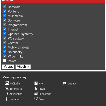
Hardware
Periferie
Multimédia
Software
Programování
Internet
Operační systémy
PC sestavy
Ostatní
Mobily a tablety
Notebooky
Připomínky
Pokec
Všechny poradny
Počítače
Hry
Debaty
Teraristika
Právo
Akvaristika
Ekonomika
Kutilství
Život