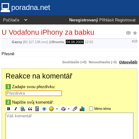
poradna.net
Neregistrovaný
Přihlásit
Registrovat
U Vodafonu iPhony za babku
#28
Gazzy
[82.117.138.xxx]
@
Brumla
,
04.08.2009
12:02
Přesně
Souhlasím (+0)
Nesouhlasím (-0)
Odpovědět
Reakce na komentář
1
Zadajte svou přezdívku:
2
Napište svůj komentář:
Mimo téma