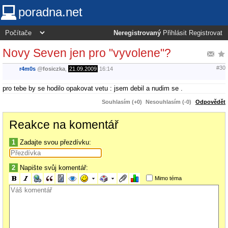
poradna.net
Neregistrovaný
Přihlásit
Registrovat
Novy Seven jen pro "vyvolene"?
#30
r4m0s
@
fosiczka
,
21.09.2009
16:14
pro tebe by se hodilo opakovat vetu : jsem debil a nudim se .
Souhlasím (+0)
Nesouhlasím (-0)
Odpovědět
Reakce na komentář
1
Zadajte svou přezdívku:
2
Napište svůj komentář:
Mimo téma