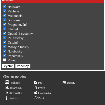
Hardware
Periferie
Multimédia
Software
Programování
Internet
Operační systémy
PC sestavy
Ostatní
Mobily a tablety
Notebooky
Připomínky
Pokec
Všechny poradny
Počítače
Hry
Debaty
Teraristika
Právo
Akvaristika
Ekonomika
Kutilství
Život