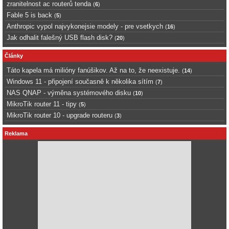
zranitelnost ac routerů tenda
(
6
)
Fable 5 is back
(
5
)
Anthropic vypol najvykonejsie modely - pre vsetkych
(
16
)
Jak odhalit falešný USB flash disk?
(
20
)
Články
Táto kapela má milióny fanúšikov. Až na to, že neexistuje.
(
14
)
Windows 11 - připojení současně k několika sítím
(
7
)
NAS QNAP - výměna systémového disku
(
10
)
MikroTik router 11 - tipy
(
5
)
MikroTik router 10 - upgrade routeru
(
3
)
Reklama