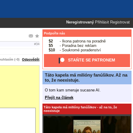
Neregistrovaný
Přihlásit
Registrovat
Podpořte nás
$2
- Ikona patrona na poradně
#34
$5
- Poradna bez reklam
$10
- Soukromé poradenství
uhlasím (-0)
Odpovědět
STAŇTE SE PATRONEM
Táto kapela má milióny fanúšikov. Až na
to, že neexistuje.
O tom kam smeruje sucasne AI.
Přejít na článek
Táto kapela má milióny fanúšikov - až na to, že
neexistuje