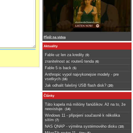
Přejít na videa
Aktuality
Fable uz len za kredity
(
0
)
zranitelnost ac routerů tenda
(
6
)
Fable 5 is back
(
5
)
Anthropic vypol najvykonejsie modely - pre
vsetkych
(
16
)
Jak odhalit falešný USB flash disk?
(
20
)
Články
Táto kapela má milióny fanúšikov. Až na to, že
neexistuje.
(
14
)
Windows 11 - připojení současně k několika
sítím
(
7
)
NAS QNAP - výměna systémového disku
(
10
)
MikroTik router 11 - tipy
(
5
)