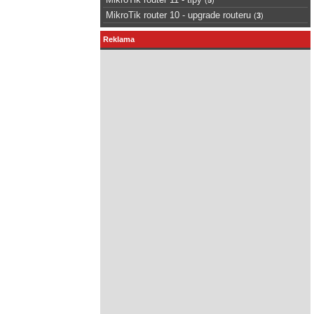
MikroTik router 10 - upgrade routeru
(
3
)
Reklama