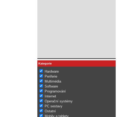
Kategorie
Hardware
Periferie
Multimédia
Software
Programování
Internet
Operační systémy
PC sestavy
Ostatní
Mobily a tablety