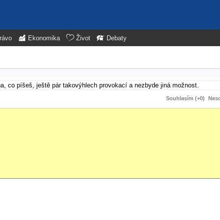
rávo
Ekonomika
Život
Debaty
 co píšeš, ještě pár takovýhlech provokací a nezbyde jiná možnost.
Souhlasím (+0)
Neso