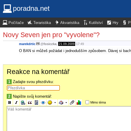
poradna.net
Počítače
Teraristika
Akvaristika
Kutilství
Hry
P
Novy Seven jen pro "vyvolene"?
marekdrtic
@
fosiczka
,
21.09.2009
17:49
O BAN si můžeš požádat i jednodušším způsobem. Dávej si bacha,
Reakce na komentář
1
Zadajte svou přezdívku:
2
Napište svůj komentář:
Mimo téma