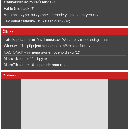
zranitelnost ac routerů tenda
(
6
)
Fable 5 is back
(
5
)
Anthropic vypol najvykonejsie modely - pre vsetkych
(
16
)
Jak odhalit falešný USB flash disk?
(
20
)
Články
Táto kapela má milióny fanúšikov. Až na to, že neexistuje.
(
14
)
Windows 11 - připojení současně k několika sítím
(
7
)
NAS QNAP - výměna systémového disku
(
10
)
MikroTik router 11 - tipy
(
5
)
MikroTik router 10 - upgrade routeru
(
3
)
Reklama