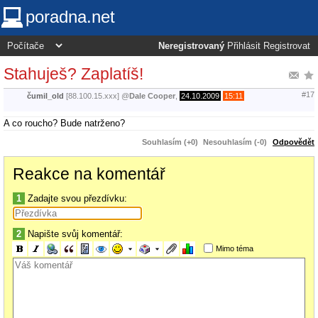
poradna.net
Neregistrovaný
Přihlásit
Registrovat
Stahuješ? Zaplatíš!
#17
čumil_old
[88.100.15.xxx]
@
Dale Cooper
,
24.10.2009
15:11
A co roucho? Bude natrženo?
Souhlasím (+0)
Nesouhlasím (-0)
Odpovědět
Reakce na komentář
1
Zadajte svou přezdívku:
2
Napište svůj komentář:
Mimo téma