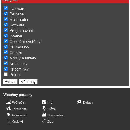
Hardware
Periferie
Multimédia
Software
Programování
Internet
Operační systémy
PC sestavy
Ostatní
Mobily a tablety
Notebooky
Připomínky
Pokec
Všechny poradny
Počítače
Hry
Debaty
Teraristika
Právo
Akvaristika
Ekonomika
Kutilství
Život