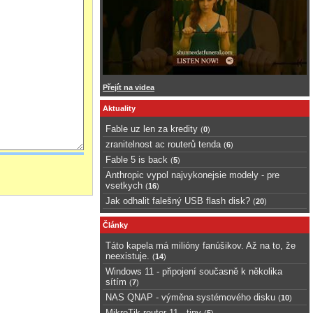
Přejít na videa
Aktuality
Fable uz len za kredity
(
0
)
zranitelnost ac routerů tenda
(
6
)
Fable 5 is back
(
5
)
Anthropic vypol najvykonejsie modely - pre
vsetkych
(
16
)
Jak odhalit falešný USB flash disk?
(
20
)
Články
Táto kapela má milióny fanúšikov. Až na to, že
neexistuje.
(
14
)
Windows 11 - připojení současně k několika
sítím
(
7
)
NAS QNAP - výměna systémového disku
(
10
)
MikroTik router 11 - tipy
(
5
)