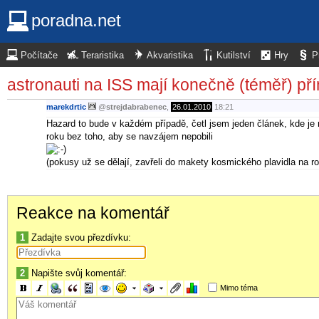
poradna.net
Počítače
Teraristika
Akvaristika
Kutilství
Hry
P
astronauti na ISS mají konečně (téměř) pří
marekdrtic
@
strejdabrabenec
,
26.01.2010
18:21
Hazard to bude v každém případě, četl jsem jeden článek, kde je 
roku bez toho, aby se navzájem nepobili
(pokusy už se dělají, zavřeli do makety kosmického plavidla na r
Reakce na komentář
1
Zadajte svou přezdívku:
2
Napište svůj komentář:
Mimo téma