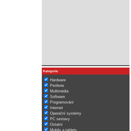
Kategorie
Hardware
Periferie
Multimédia
Software
Programování
Internet
Operační systémy
PC sestavy
Ostatní
Mobily a tablety