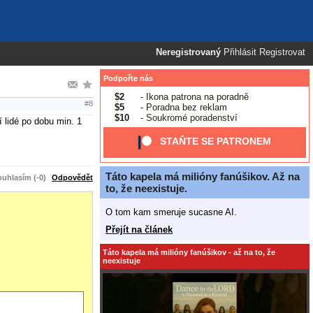
Neregistrovaný
Přihlásit
Registrovat
Podpořte nás
$2
- Ikona patrona na poradně
#8
$5
- Poradna bez reklam
$10
- Soukromé poradenství
 lidé po dobu min. 1
STAŇTE SE PATRONEM
Táto kapela má milióny fanúšikov. Až na
uhlasím (-0)
Odpovědět
to, že neexistuje.
O tom kam smeruje sucasne AI.
Přejít na článek
Táto kapela má milióny fanúšikov - až na to, že
neexistuje