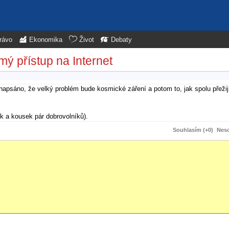
rávo
Ekonomika
Život
Debaty
mý přístup na Internet
napsáno, že velký problém bude kosmické záření a potom to, jak spolu přežijí
ok a kousek pár dobrovolníků).
Souhlasím (+0)
Neso