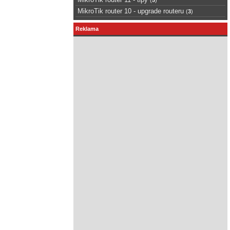
MikroTik router 10 - upgrade routeru
(
3
)
Reklama