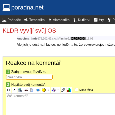
poradna.net
Počítače
Teraristika
Akvaristika
Kutilství
Hry
P
KLDR vyvíjí svůj OS
kmochna_jinde
[78.102.47.xxx]
@
mikeš
,
08.04.2010
18:03
Ale jich je dóst na hlavice, nehledě na to, že severokorejec nežere 
Reakce na komentář
1
Zadajte svou přezdívku:
2
Napište svůj komentář:
Mimo téma