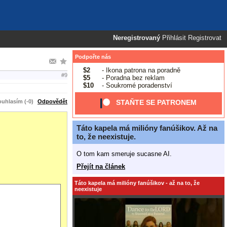
Neregistrovaný
Přihlásit
Registrovat
Podpořte nás
$2
- Ikona patrona na poradně
#9
$5
- Poradna bez reklam
$10
- Soukromé poradenství
uhlasím (-0)
Odpovědět
STAŇTE SE PATRONEM
Táto kapela má milióny fanúšikov. Až na
to, že neexistuje.
O tom kam smeruje sucasne AI.
Přejít na článek
Táto kapela má milióny fanúšikov - až na to, že
neexistuje