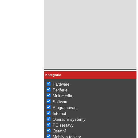
Kategorie
Hardware
Periferie
Multimédia
Software
Programování
Internet
Operační systémy
PC sestavy
Ostatní
Mobily a tablety