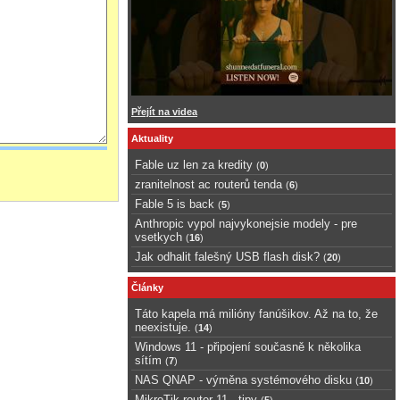
Přejít na videa
Aktuality
Fable uz len za kredity
(
0
)
zranitelnost ac routerů tenda
(
6
)
Fable 5 is back
(
5
)
Anthropic vypol najvykonejsie modely - pre
vsetkych
(
16
)
Jak odhalit falešný USB flash disk?
(
20
)
Články
Táto kapela má milióny fanúšikov. Až na to, že
neexistuje.
(
14
)
Windows 11 - připojení současně k několika
sítím
(
7
)
NAS QNAP - výměna systémového disku
(
10
)
MikroTik router 11 - tipy
(
5
)