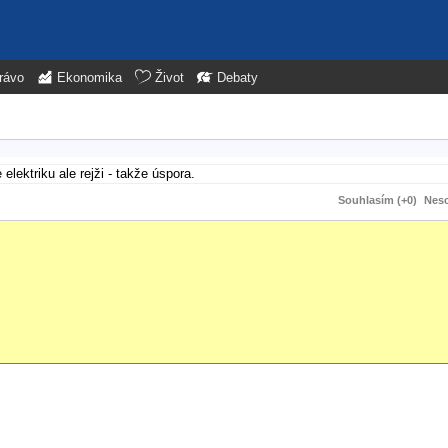
rávo
Ekonomika
Život
Debaty
elektriku ale rejži - takže úspora.
Souhlasím (+0)
Neso