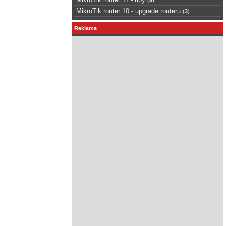
MikroTik router 10 - upgrade routeru
(
3
)
Reklama