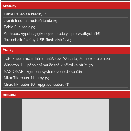
Aktuality
Fable uz len za kredity
(
0
)
zranitelnost ac routerů tenda
(
6
)
Fable 5 is back
(
5
)
Anthropic vypol najvykonejsie modely - pre vsetkych
(
16
)
Jak odhalit falešný USB flash disk?
(
20
)
Články
Táto kapela má milióny fanúšikov. Až na to, že neexistuje.
(
14
)
Windows 11 - připojení současně k několika sítím
(
7
)
NAS QNAP - výměna systémového disku
(
10
)
MikroTik router 11 - tipy
(
5
)
MikroTik router 10 - upgrade routeru
(
3
)
Reklama