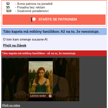
$2
- Ikona patrona na poradně
$5
- Poradna bez reklam
$10
- Soukromé poradenství
STAŇTE SE PATRONEM
Táto kapela má milióny fanúšikov. Až na to, že neexistuje.
O tom kam smeruje sucasne AI.
Přejít na článek
Táto kapela má milióny fanúšikov - až na to, že neexistuje
Přejít na videa