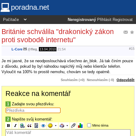
poradna.net
Neregistrovaný
Přihlásit
Registrovat
Británie schválila "drakonický zákon
proti svobodě internetu"
#15
L-Core
@
fleg
,
13.04.2010
21:54
Je mi jasné, že se neodposlouchává všechno án_blok. Já tak činím pouze
z důvodu, pokud by byl náhodou napíchlý můj nebo klientův telefon.
Vyloučit na 100% to prostě nemohu, chovám se tedy opatrně.
Souhlasím (+0)
Nesouhlasím (-0)
Odpovědět
Reakce na komentář
1
Zadajte svou přezdívku:
2
Napište svůj komentář:
Mimo téma