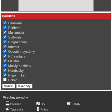
Kategorie
Hardware
Periferie
Multimédia
Software
Programování
Internet
Operační systémy
PC sestavy
Ostatní
Mobily a tablety
Notebooky
Připomínky
Pokec
Všechny poradny
Počítače
Hry
Debaty
Teraristika
Právo