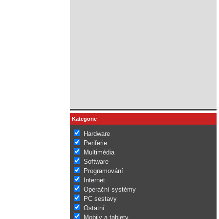
Kategorie
Hardware
Periferie
Multimédia
Software
Programování
Internet
Operační systémy
PC sestavy
Ostatní
Mobily a tablety