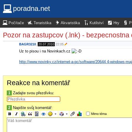
poradna.net
Počítače
Teraristika
Akvaristika
Kutilství
Hry
P
Pozor na zastupcov (.lnk) - bezpecnostna
BAGR3210
,
20.07.2010
22:05
Uz to pisou i na Novinkach.cz
http://www.novinky.cz/internet-a-pc/software/20644 4-windows-maj
Reakce na komentář
1
Zadajte svou přezdívku:
2
Napište svůj komentář:
Mimo téma