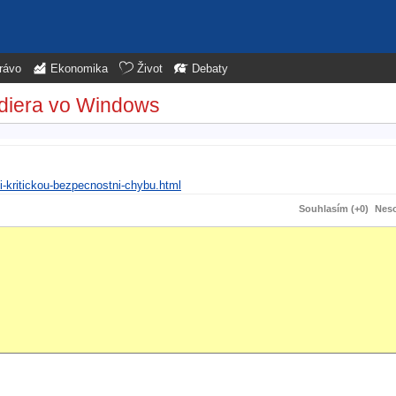
rávo
Ekonomika
Život
Debaty
 diera vo Windows
i-kritickou-bezpecnostni-chybu.html
Souhlasím (+0)
Neso