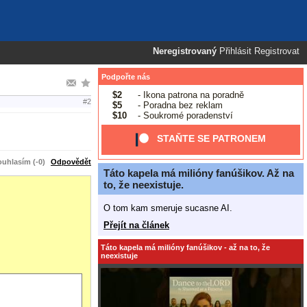
Neregistrovaný
Přihlásit
Registrovat
Podpořte nás
$2
- Ikona patrona na poradně
#2
$5
- Poradna bez reklam
$10
- Soukromé poradenství
STAŇTE SE PATRONEM
uhlasím (-0)
Odpovědět
Táto kapela má milióny fanúšikov. Až na
to, že neexistuje.
O tom kam smeruje sucasne AI.
Přejít na článek
Táto kapela má milióny fanúšikov - až na to, že
neexistuje