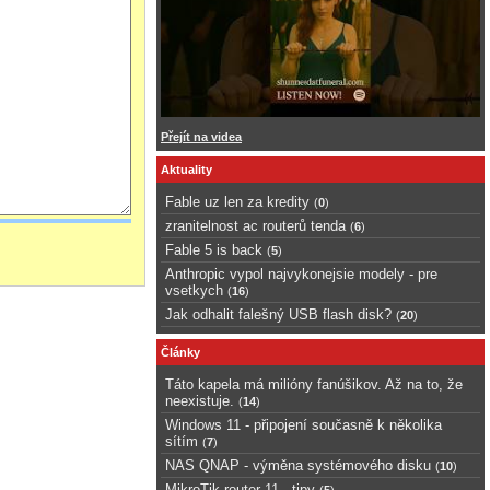
Přejít na videa
Aktuality
Fable uz len za kredity
(
0
)
zranitelnost ac routerů tenda
(
6
)
Fable 5 is back
(
5
)
Anthropic vypol najvykonejsie modely - pre
vsetkych
(
16
)
Jak odhalit falešný USB flash disk?
(
20
)
Články
Táto kapela má milióny fanúšikov. Až na to, že
neexistuje.
(
14
)
Windows 11 - připojení současně k několika
sítím
(
7
)
NAS QNAP - výměna systémového disku
(
10
)
MikroTik router 11 - tipy
(
5
)