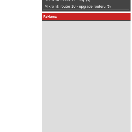
MikroTik router 10 - upgrade routeru
(
3
)
Reklama