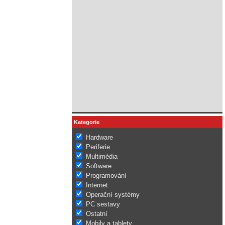
Kategorie
Hardware
Periferie
Multimédia
Software
Programování
Internet
Operační systémy
PC sestavy
Ostatní
Mobily a tablety