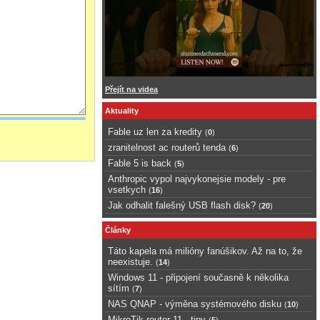
Přejít na videa
Aktuality
Fable uz len za kredity
(
0
)
zranitelnost ac routerů tenda
(
6
)
Fable 5 is back
(
5
)
Anthropic vypol najvykonejsie modely - pre
vsetkych
(
16
)
Jak odhalit falešný USB flash disk?
(
20
)
Články
Táto kapela má milióny fanúšikov. Až na to, že
neexistuje.
(
14
)
Windows 11 - připojení současně k několika
sítím
(
7
)
NAS QNAP - výměna systémového disku
(
10
)
MikroTik router 11 - tipy
(
5
)