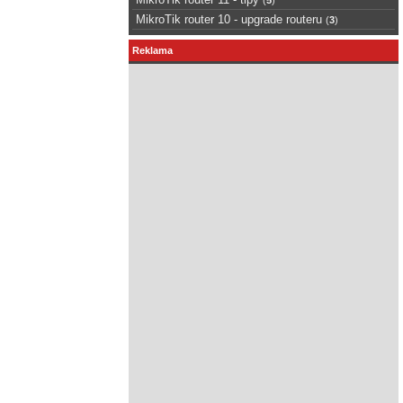
MikroTik router 10 - upgrade routeru
(
3
)
Reklama