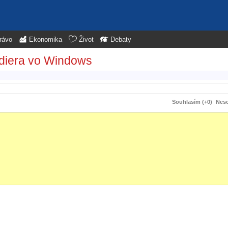
rávo
Ekonomika
Život
Debaty
 diera vo Windows
Souhlasím (+0)
Neso