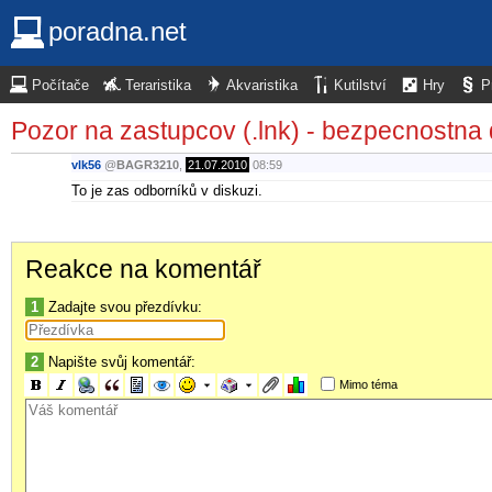
poradna.net
Počítače
Teraristika
Akvaristika
Kutilství
Hry
P
Pozor na zastupcov (.lnk) - bezpecnostna
vlk56
@
BAGR3210
,
21.07.2010
08:59
To je zas odborníků v diskuzi.
Reakce na komentář
1
Zadajte svou přezdívku:
2
Napište svůj komentář:
Mimo téma