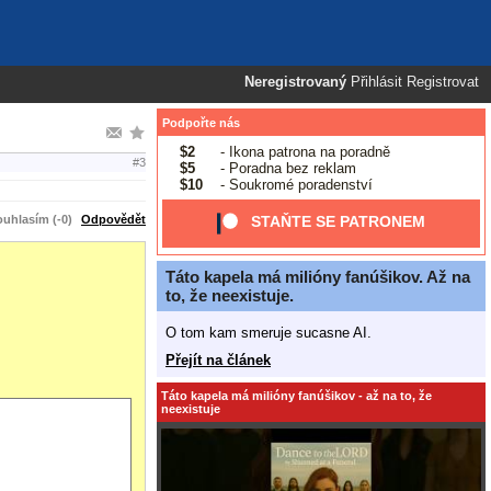
Neregistrovaný
Přihlásit
Registrovat
Podpořte nás
$2
- Ikona patrona na poradně
#3
$5
- Poradna bez reklam
$10
- Soukromé poradenství
uhlasím (-0)
Odpovědět
STAŇTE SE PATRONEM
Táto kapela má milióny fanúšikov. Až na
to, že neexistuje.
O tom kam smeruje sucasne AI.
Přejít na článek
Táto kapela má milióny fanúšikov - až na to, že
neexistuje