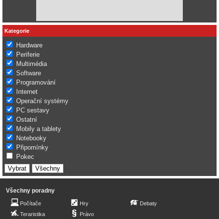
Kategorie
Hardware
Periferie
Multimédia
Software
Programování
Internet
Operační systémy
PC sestavy
Ostatní
Mobily a tablety
Notebooky
Připomínky
Pokec
Všechny poradny
Počítače
Hry
Debaty
Teraristika
Právo