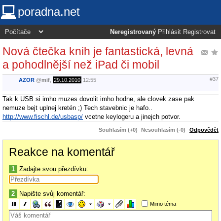
poradna.net
Neregistrovaný
Přihlásit
Registrovat
Nová čtečka knih je fantastická, levná
a pohodlnější než iPad či mobil
#37
AZOR
@
mif
,
29.10.2010
12:55
Tak k USB si imho muzes dovolit imho hodne, ale clovek zase pak
nemuze bejt uplnej kretén ;) Tech stavebnic je hafo..
http://www.fischl.de/usbasp/
vcetne keylogeru a jinejch potvor.
Souhlasím (+0)
Nesouhlasím (-0)
Odpovědět
Reakce na komentář
1
Zadajte svou přezdívku:
2
Napište svůj komentář:
Mimo téma