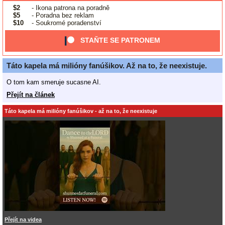
$2
- Ikona patrona na poradně
$5
- Poradna bez reklam
$10
- Soukromé poradenství
STAŇTE SE PATRONEM
Táto kapela má milióny fanúšikov. Až na to, že neexistuje.
O tom kam smeruje sucasne AI.
Přejít na článek
Táto kapela má milióny fanúšikov - až na to, že neexistuje
Přejít na videa