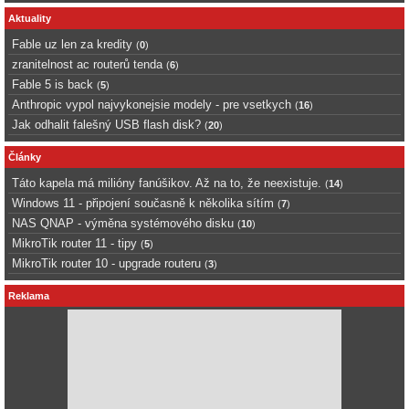
Aktuality
Fable uz len za kredity
(
0
)
zranitelnost ac routerů tenda
(
6
)
Fable 5 is back
(
5
)
Anthropic vypol najvykonejsie modely - pre vsetkych
(
16
)
Jak odhalit falešný USB flash disk?
(
20
)
Články
Táto kapela má milióny fanúšikov. Až na to, že neexistuje.
(
14
)
Windows 11 - připojení současně k několika sítím
(
7
)
NAS QNAP - výměna systémového disku
(
10
)
MikroTik router 11 - tipy
(
5
)
MikroTik router 10 - upgrade routeru
(
3
)
Reklama