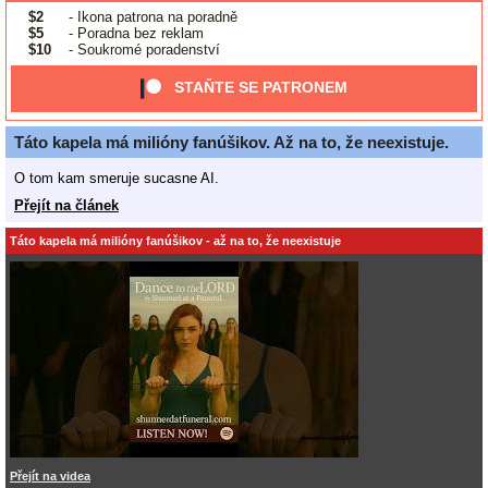
$2
- Ikona patrona na poradně
$5
- Poradna bez reklam
$10
- Soukromé poradenství
STAŇTE SE PATRONEM
Táto kapela má milióny fanúšikov. Až na to, že neexistuje.
O tom kam smeruje sucasne AI.
Přejít na článek
Táto kapela má milióny fanúšikov - až na to, že neexistuje
Přejít na videa