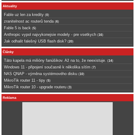
Aktuality
Fable uz len za kredity
(
0
)
zranitelnost ac routerů tenda
(
6
)
Fable 5 is back
(
5
)
Anthropic vypol najvykonejsie modely - pre vsetkych
(
16
)
Jak odhalit falešný USB flash disk?
(
20
)
Články
Táto kapela má milióny fanúšikov. Až na to, že neexistuje.
(
14
)
Windows 11 - připojení současně k několika sítím
(
7
)
NAS QNAP - výměna systémového disku
(
10
)
MikroTik router 11 - tipy
(
5
)
MikroTik router 10 - upgrade routeru
(
3
)
Reklama