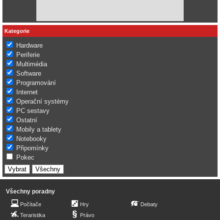
Kategorie
Hardware
Periferie
Multimédia
Software
Programování
Internet
Operační systémy
PC sestavy
Ostatní
Mobily a tablety
Notebooky
Připomínky
Pokec
Všechny poradny
Počítače
Hry
Debaty
Teraristika
Právo