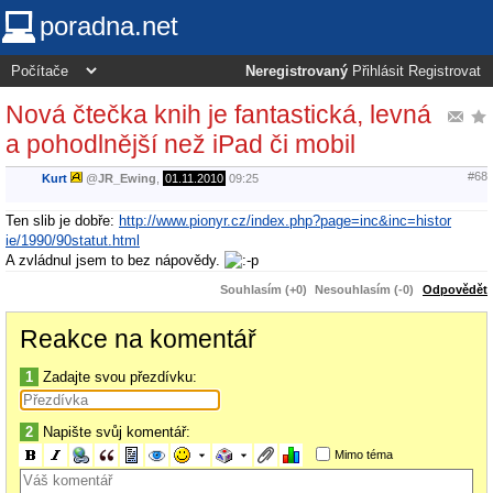
poradna.net
Neregistrovaný
Přihlásit
Registrovat
Nová čtečka knih je fantastická, levná
a pohodlnější než iPad či mobil
#68
Kurt
@
JR_Ewing
,
01.11.2010
09:25
Ten slib je dobře:
http://www.pionyr.cz/index.php?page=inc&inc=histor
ie/1990/90statut.html
A zvládnul jsem to bez nápovědy.
Souhlasím (+0)
Nesouhlasím (-0)
Odpovědět
Reakce na komentář
1
Zadajte svou přezdívku:
2
Napište svůj komentář:
Mimo téma