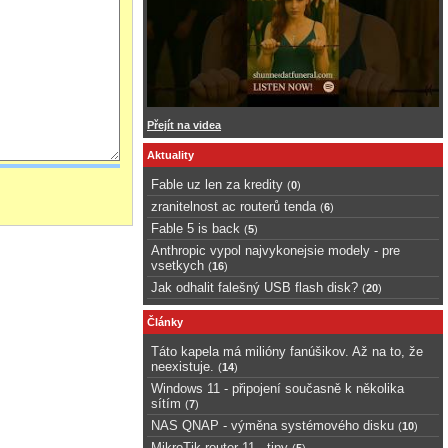
Přejít na videa
Aktuality
Fable uz len za kredity
(
0
)
zranitelnost ac routerů tenda
(
6
)
Fable 5 is back
(
5
)
Anthropic vypol najvykonejsie modely - pre
vsetkych
(
16
)
Jak odhalit falešný USB flash disk?
(
20
)
Články
Táto kapela má milióny fanúšikov. Až na to, že
neexistuje.
(
14
)
Windows 11 - připojení současně k několika
sítím
(
7
)
NAS QNAP - výměna systémového disku
(
10
)
MikroTik router 11 - tipy
(
5
)