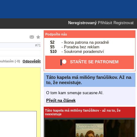
Neregistrovaný
Přihlásit
Registrovat
Podpořte nás
$2
- Ikona patrona na poradně
#71
$5
- Poradna bez reklam
$10
- Soukromé poradenství
uhlasím (-0)
Odpovědět
STAŇTE SE PATRONEM
Táto kapela má milióny fanúšikov. Až na
to, že neexistuje.
O tom kam smeruje sucasne AI.
Přejít na článek
Táto kapela má milióny fanúšikov - až na to, že
neexistuje