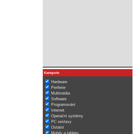
Kategorie
Hardware
Periferie
Multimédia
Software
Programování
Internet
Operační systémy
PC sestavy
Ostatní
Mobily a tablety