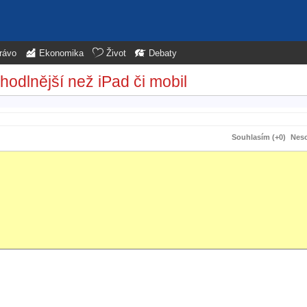
rávo
Ekonomika
Život
Debaty
hodlnější než iPad či mobil
Souhlasím (+0)
Neso