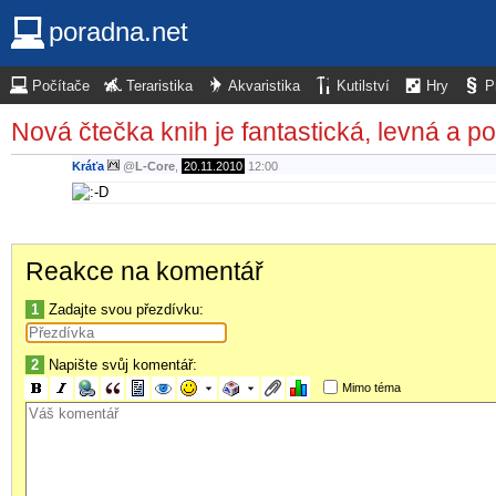
poradna.net
Počítače
Teraristika
Akvaristika
Kutilství
Hry
P
Nová čtečka knih je fantastická, levná a po
Kráťa
@
L-Core
,
20.11.2010
12:00
Reakce na komentář
1
Zadajte svou přezdívku:
2
Napište svůj komentář:
Mimo téma