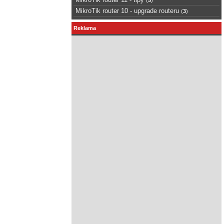
MikroTik router 10 - upgrade routeru
(
3
)
Reklama