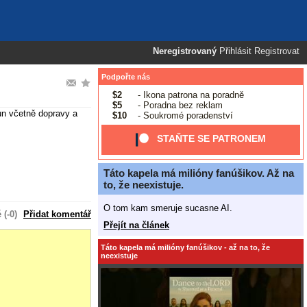
Neregistrovaný
Přihlásit
Registrovat
Podpořte nás
$2
- Ikona patrona na poradně
$5
- Poradna bez reklam
un včetně dopravy a
$10
- Soukromé poradenství
STAŇTE SE PATRONEM
Táto kapela má milióny fanúšikov. Až na
to, že neexistuje.
O tom kam smeruje sucasne AI.
(-0)
Přidat komentář
Přejít na článek
Táto kapela má milióny fanúšikov - až na to, že
neexistuje