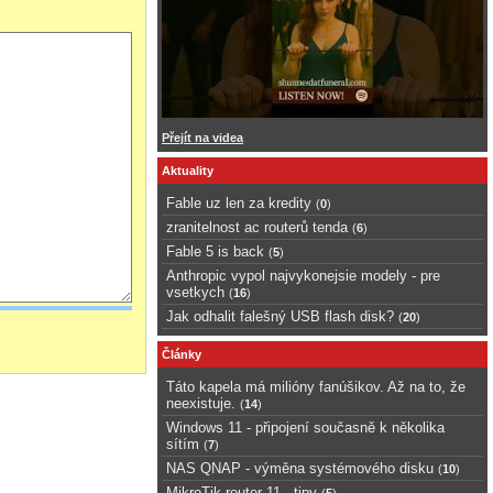
Přejít na videa
Aktuality
Fable uz len za kredity
(
0
)
zranitelnost ac routerů tenda
(
6
)
Fable 5 is back
(
5
)
Anthropic vypol najvykonejsie modely - pre
vsetkych
(
16
)
Jak odhalit falešný USB flash disk?
(
20
)
Články
Táto kapela má milióny fanúšikov. Až na to, že
neexistuje.
(
14
)
Windows 11 - připojení současně k několika
sítím
(
7
)
NAS QNAP - výměna systémového disku
(
10
)
MikroTik router 11 - tipy
(
5
)