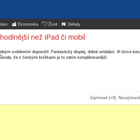
rávo
Ekonomika
Život
Debaty
hodlnější než iPad či mobil
ným svědomím doporučit. Fantastický displej, dobré ovládání, tři tisíce kor
. Škoda, že s českými knížkami je to zatím komplikovanější.
Zajímavé (+0)
Nezajímavé 