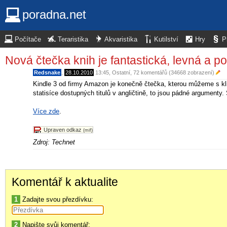
poradna.net
Počítače
Teraristika
Akvaristika
Kutilství
Hry
P
Nová čtečka knih je fantastická, levná a po
Redsnake
,
28.10.2010
13:45
,
Ostatní
, 72 komentářů (34668 zobrazení)
Kindle 3 od firmy Amazon je konečně čtečka, kterou můžeme s klid
statisíce dostupných titulů v angličtině, to jsou pádné argumenty
Více zde
.
Upraven odkaz
(mif)
Zdroj: Technet
Komentář k aktualite
1
Zadajte svou přezdívku:
2
Napište svůj komentář: