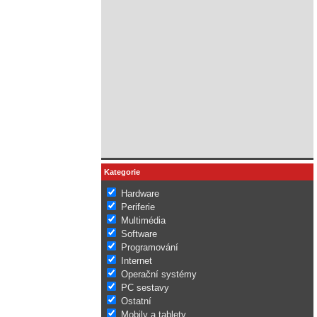
Kategorie
Hardware
Periferie
Multimédia
Software
Programování
Internet
Operační systémy
PC sestavy
Ostatní
Mobily a tablety