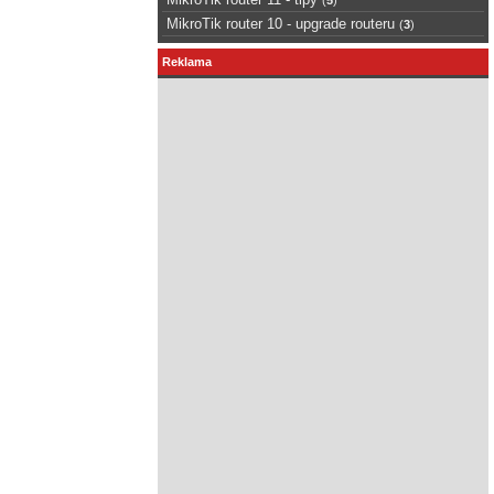
MikroTik router 10 - upgrade routeru
(
3
)
Reklama