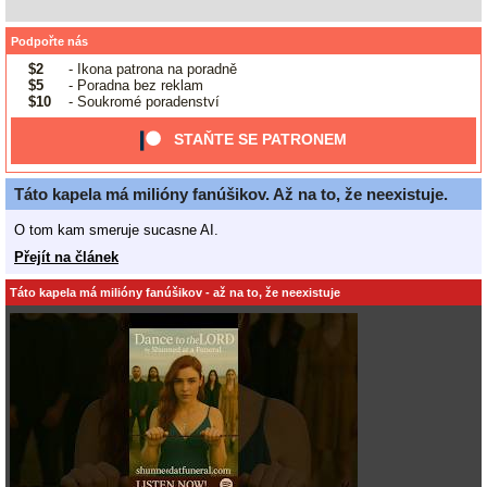
Podpořte nás
$2
- Ikona patrona na poradně
$5
- Poradna bez reklam
$10
- Soukromé poradenství
STAŇTE SE PATRONEM
Táto kapela má milióny fanúšikov. Až na to, že neexistuje.
O tom kam smeruje sucasne AI.
Přejít na článek
Táto kapela má milióny fanúšikov - až na to, že neexistuje