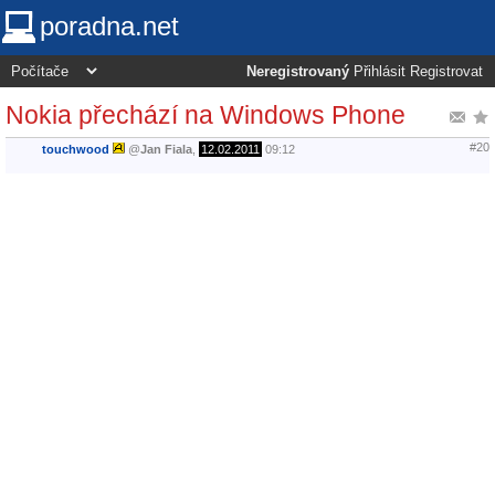
poradna.net
Neregistrovaný
Přihlásit
Registrovat
Nokia přechází na Windows Phone
#20
touchwood
@
Jan Fiala
,
12.02.2011
09:12