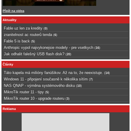
Přejít na videa
Aktuality
Fable uz len za kredity
(
0
)
zranitelnost ac routerů tenda
(
6
)
Fable 5 is back
(
5
)
Anthropic vypol najvykonejsie modely - pre vsetkych
(
16
)
Jak odhalit falešný USB flash disk?
(
20
)
Články
Táto kapela má milióny fanúšikov. Až na to, že neexistuje.
(
14
)
Windows 11 - připojení současně k několika sítím
(
7
)
NAS QNAP - výměna systémového disku
(
10
)
MikroTik router 11 - tipy
(
5
)
MikroTik router 10 - upgrade routeru
(
3
)
Reklama