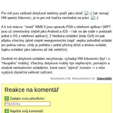
Pro mě jsou veškeré dotykové telefony prašť jako uhoď.
Jak nemají
HW qwerty klávsnici, je to pro mě hračka nevhodná na práci.
A k tvé otázce: "staré" WM6.5 jsou opravdu PDA s telefonní aplikací (WP7
jsou už orientovány stejně jako Android a iOS - i tak se ale stále v podstatě
jedná o OS s telefonní aplikací). Z hlediska ovládání (tedy GUI) mi pak
přijdou všechny úplně stejně neergonomické (např. nejdou pohodlně ovládat
jen jednou rukou, vždy je potřeba v jedné přístroj držet a druhou ovládat,
logiku ovládání jako takovou až tak neřeším).
Osobně mi dotykové ovládání nevyhovuje, vyžaduji HW klávesnici (byť i u
"hloupého" mobilu). Všechny dotykové mobily trpí nepřesným, pomalým a
strašně neintuitivním ovládáním, které navíc "plýtvá" místem -> z toho
vyplývá zbytečná velikost zařízení.
Souhlasím (+0)
Nesouhlasím (-0)
Odpovědět
Reakce na komentář
1
Zadajte svou přezdívku:
2
Napište svůj komentář: