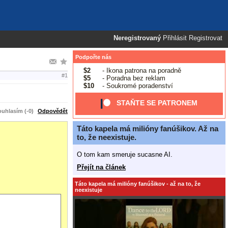
Neregistrovaný
Přihlásit
Registrovat
Podpořte nás
$2
- Ikona patrona na poradně
#1
$5
- Poradna bez reklam
$10
- Soukromé poradenství
STAŇTE SE PATRONEM
uhlasím (-0)
Odpovědět
Táto kapela má milióny fanúšikov. Až na
to, že neexistuje.
O tom kam smeruje sucasne AI.
Přejít na článek
Táto kapela má milióny fanúšikov - až na to, že
neexistuje