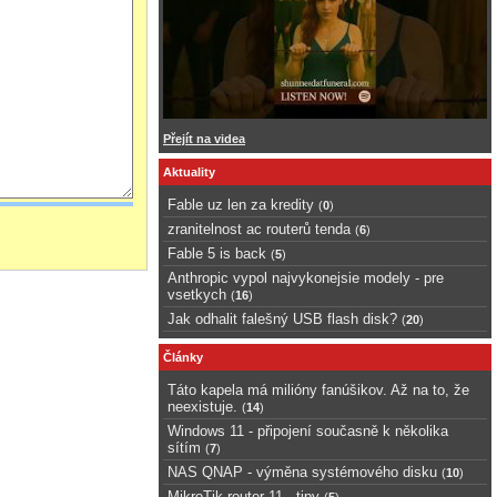
Přejít na videa
Aktuality
Fable uz len za kredity
(
0
)
zranitelnost ac routerů tenda
(
6
)
Fable 5 is back
(
5
)
Anthropic vypol najvykonejsie modely - pre
vsetkych
(
16
)
Jak odhalit falešný USB flash disk?
(
20
)
Články
Táto kapela má milióny fanúšikov. Až na to, že
neexistuje.
(
14
)
Windows 11 - připojení současně k několika
sítím
(
7
)
NAS QNAP - výměna systémového disku
(
10
)
MikroTik router 11 - tipy
(
5
)