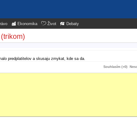
rávo
Ekonomika
Život
Debaty
(trikom)
malo predplatitelov a skusaju zmykat, kde sa da.
Souhlasím (+0)
Neso