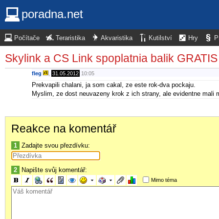
poradna.net
Počítače
Teraristika
Akvaristika
Kutilství
Hry
P
Skylink a CS Link spoplatnia balik GRATIS 
fleg
,
31.05.2012
10:05
Prekvapili chalani, ja som cakal, ze este rok-dva pockaju.
Myslim, ze dost neuvazeny krok z ich strany, ale evidentne mali 
Reakce na komentář
1
Zadajte svou přezdívku:
2
Napište svůj komentář:
Mimo téma