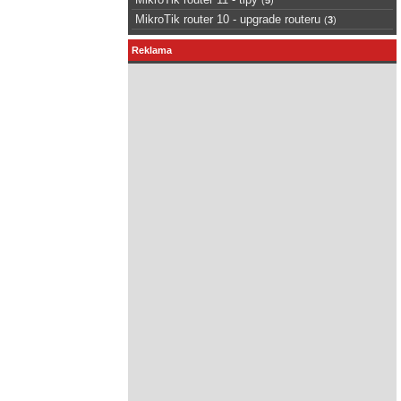
MikroTik router 10 - upgrade routeru
(
3
)
Reklama