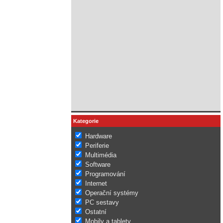
Kategorie
Hardware
Periferie
Multimédia
Software
Programování
Internet
Operační systémy
PC sestavy
Ostatní
Mobily a tablety