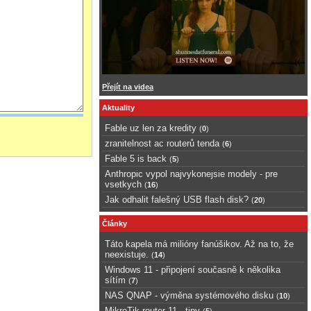
Přejít na videa
Aktuality
Fable uz len za kredity
(
0
)
zranitelnost ac routerů tenda
(
6
)
Fable 5 is back
(
5
)
Anthropic vypol najvykonejsie modely - pre
vsetkych
(
16
)
Jak odhalit falešný USB flash disk?
(
20
)
Články
Táto kapela má milióny fanúšikov. Až na to, že
neexistuje.
(
14
)
Windows 11 - připojení současně k několika
sítím
(
7
)
NAS QNAP - výměna systémového disku
(
10
)
MikroTik router 11 - tipy
(
5
)