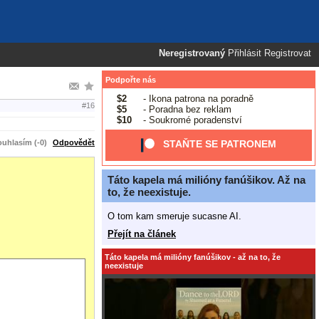
Neregistrovaný
Přihlásit
Registrovat
Podpořte nás
$2
- Ikona patrona na poradně
#16
$5
- Poradna bez reklam
$10
- Soukromé poradenství
uhlasím (-0)
Odpovědět
STAŇTE SE PATRONEM
Táto kapela má milióny fanúšikov. Až na
to, že neexistuje.
O tom kam smeruje sucasne AI.
Přejít na článek
Táto kapela má milióny fanúšikov - až na to, že
neexistuje