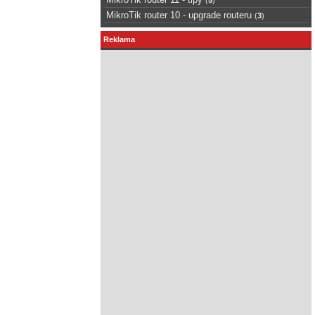
MikroTik router 10 - upgrade routeru
(
3
)
Reklama