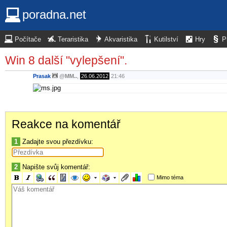
poradna.net
Počítače
Teraristika
Akvaristika
Kutilství
Hry
P
Win 8 další "vylepšení".
Prasak
@
MM..
,
26.06.2012
21:46
Reakce na komentář
1
Zadajte svou přezdívku:
2
Napište svůj komentář:
Mimo téma