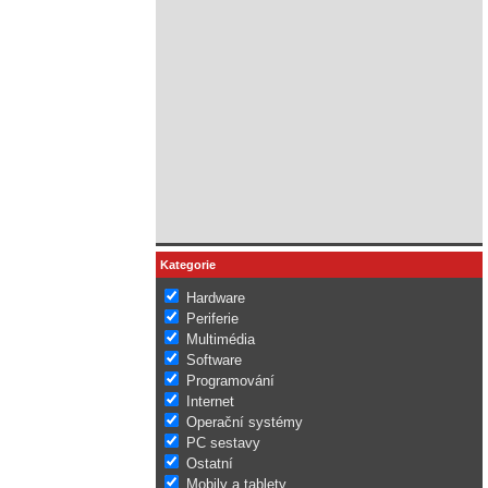
Kategorie
Hardware
Periferie
Multimédia
Software
Programování
Internet
Operační systémy
PC sestavy
Ostatní
Mobily a tablety