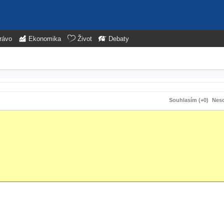
rávo
Ekonomika
Život
Debaty
Souhlasím (+0)
Neso