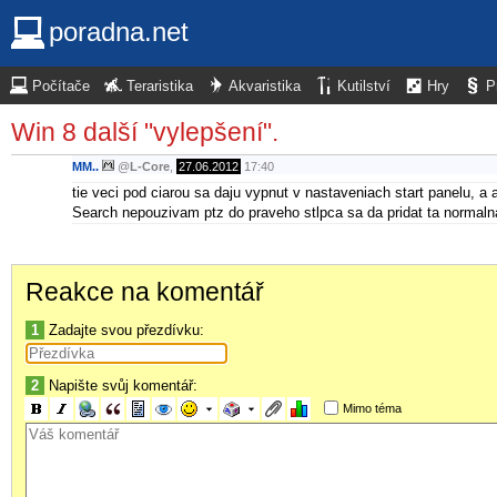
poradna.net
Počítače
Teraristika
Akvaristika
Kutilství
Hry
P
Win 8 další "vylepšení".
MM..
@
L-Core
,
27.06.2012
17:40
tie veci pod ciarou sa daju vypnut v nastaveniach start panelu, 
Search nepouzivam ptz do praveho stlpca sa da pridat ta normalna
Reakce na komentář
1
Zadajte svou přezdívku:
2
Napište svůj komentář:
Mimo téma