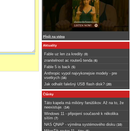
Přejít na videa
Aktuality
Fable uz len za kredity
(
0
)
zranitelnost ac routerů tenda
(
6
)
Fable 5 is back
(
5
)
Anthropic vypol najvykonejsie modely - pre
vsetkych
(
16
)
Jak odhalit falešný USB flash disk?
(
20
)
Články
Táto kapela má milióny fanúšikov. Až na to, že
neexistuje.
(
14
)
Windows 11 - připojení současně k několika
sítím
(
7
)
NAS QNAP - výměna systémového disku
(
10
)
MikroTik router 11 - tipy
(
5
)