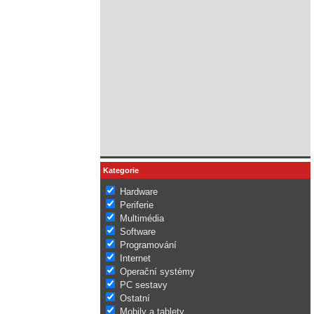
Kategorie
Hardware
Periferie
Multimédia
Software
Programování
Internet
Operační systémy
PC sestavy
Ostatní
Mobily a tablety