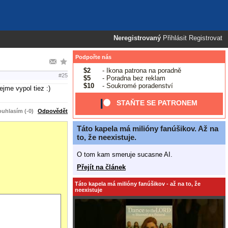
Neregistrovaný
Přihlásit
Registrovat
Podpořte nás
$2
- Ikona patrona na poradně
#25
$5
- Poradna bez reklam
$10
- Soukromé poradenství
jme vypol tiez :)
STAŇTE SE PATRONEM
uhlasím (-0)
Odpovědět
Táto kapela má milióny fanúšikov. Až na
to, že neexistuje.
O tom kam smeruje sucasne AI.
Přejít na článek
Táto kapela má milióny fanúšikov - až na to, že
neexistuje