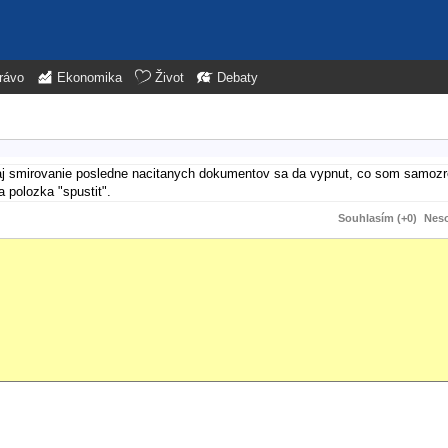
rávo
Ekonomika
Život
Debaty
a aj smirovanie posledne nacitanych dokumentov sa da vypnut, co som samozre
 polozka "spustit".
Souhlasím (+0)
Neso