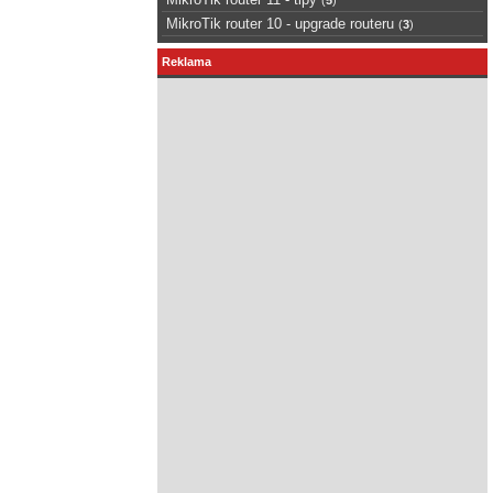
MikroTik router 10 - upgrade routeru
(
3
)
Reklama