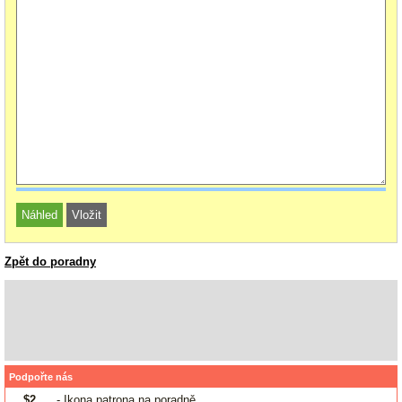
Zpět do poradny
Podpořte nás
$2
- Ikona patrona na poradně