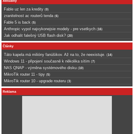
Aktuality
Fable uz len za kredity
(
0
)
zranitelnost ac routerů tenda
(
6
)
Fable 5 is back
(
5
)
Anthropic vypol najvykonejsie modely - pre vsetkych
(
16
)
Jak odhalit falešný USB flash disk?
(
20
)
Články
Táto kapela má milióny fanúšikov. Až na to, že neexistuje.
(
14
)
Windows 11 - připojení současně k několika sítím
(
7
)
NAS QNAP - výměna systémového disku
(
10
)
MikroTik router 11 - tipy
(
5
)
MikroTik router 10 - upgrade routeru
(
3
)
Reklama