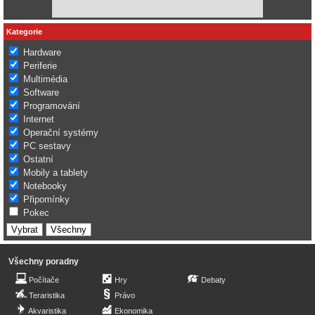
Kategorie
Hardware
Periferie
Multimédia
Software
Programování
Internet
Operační systémy
PC sestavy
Ostatní
Mobily a tablety
Notebooky
Připomínky
Pokec
Všechny poradny
Počítače
Hry
Debaty
Teraristika
Právo
Akvaristika
Ekonomika