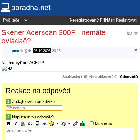
poradna.net
Neregistrovaný
Přihlásit
Registrovat
Skener Acerscan 300F - nemáte
ovládač?
#3
pme
@
rh
,
05.10.2006
20:28
Nie má byť pre ACER !!!
Souhlasím (+0)
Nesouhlasím (-0)
Odpovědět
Reakce na odpověď
1
Zadajte svou přezdívku:
2
Napište svou odpověď:
Mimo téma