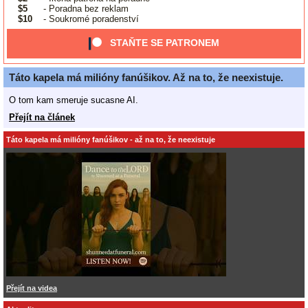
$5
- Poradna bez reklam
$10
- Soukromé poradenství
STAŇTE SE PATRONEM
Táto kapela má milióny fanúšikov. Až na to, že neexistuje.
O tom kam smeruje sucasne AI.
Přejít na článek
Táto kapela má milióny fanúšikov - až na to, že neexistuje
Přejít na videa