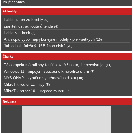
Přejít na videa
Aktuality
Fable uz len za kredity
(
0
)
zranitelnost ac routerů tenda
(
6
)
Fable 5 is back
(
5
)
Anthropic vypol najvykonejsie modely - pre vsetkych
(
16
)
Jak odhalit falešný USB flash disk?
(
20
)
Články
Táto kapela má milióny fanúšikov. Až na to, že neexistuje.
(
14
)
Windows 11 - připojení současně k několika sítím
(
7
)
NAS QNAP - výměna systémového disku
(
10
)
MikroTik router 11 - tipy
(
5
)
MikroTik router 10 - upgrade routeru
(
3
)
Reklama