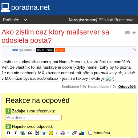
poradna.net
Neregistrovaný
Přihlásit
Registrovat
Ako zistim cez ktory mailserver sa
odosiela posta?
#9
Rce
@
Pavel13
,
06.10.2006
23:41
Jestli nejsi vlastník domény ani Name Serveru, tak změnit nic nemůžeš.
Věř, že vlastník to má nastavené dobře (kdyby neměl, záhy by to poznal,
že mu nic nechodí). MX záznam nemusí mít přímo pro
mail.lesy.sk
, klidně
v MX může být
kacer.donald.sk
- jestliže takový někde je
.
Souhlasím (+0)
Nesouhlasím (-0)
Odpovědět
Reakce na odpověď
1
Zadajte svou přezdívku:
2
Napište svou odpověď:
Mimo téma