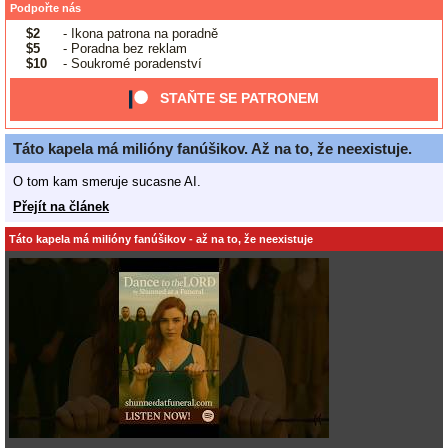
Podpořte nás
$2
- Ikona patrona na poradně
$5
- Poradna bez reklam
$10
- Soukromé poradenství
STAŇTE SE PATRONEM
Táto kapela má milióny fanúšikov. Až na to, že neexistuje.
O tom kam smeruje sucasne AI.
Přejít na článek
Táto kapela má milióny fanúšikov - až na to, že neexistuje