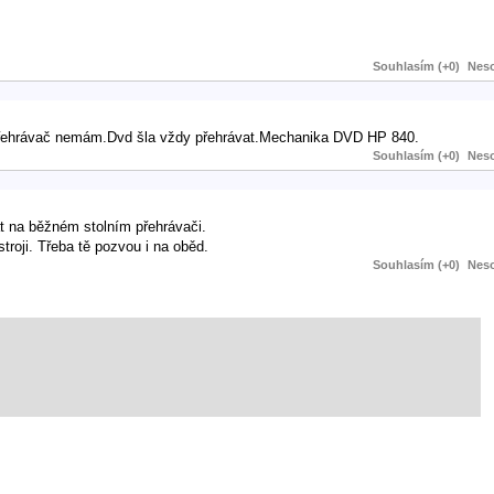
Souhlasím (+0)
Neso
t.Přehrávač nemám.Dvd šla vždy přehrávat.Mechanika DVD HP 840.
Souhlasím (+0)
Neso
t na běžném stolním přehrávači.
troji. Třeba tě pozvou i na oběd.
Souhlasím (+0)
Neso