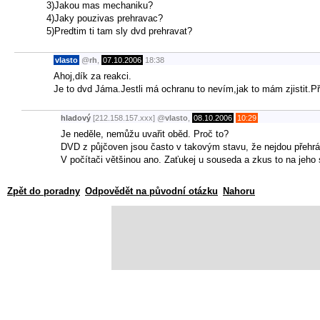
3)Jakou mas mechaniku?
4)Jaky pouzivas prehravac?
5)Predtim ti tam sly dvd prehravat?
vlasto
@
rh
,
07.10.2006
18:38
Ahoj,dík za reakci.
Je to dvd Jáma.Jestli má ochranu to nevím,jak to mám zjisti
hladový
[212.158.157.xxx]
@
vlasto
,
08.10.2006
10:29
Je neděle, nemůžu uvařit oběd. Proč to?
DVD z půjčoven jsou často v takovým stavu, že nejdou přehrá
V počítači většinou ano. Zaťukej u souseda a zkus to na jeho s
Zpět do poradny
Odpovědět na původní otázku
Nahoru