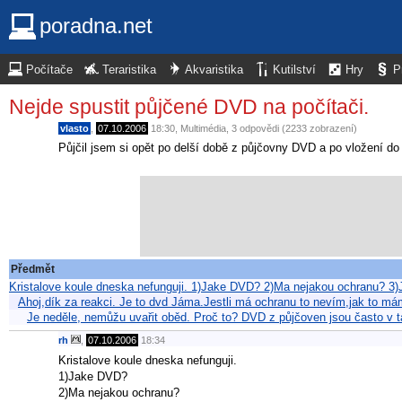
poradna.net
Počítače
Teraristika
Akvaristika
Kutilství
Hry
P
Nejde spustit půjčené DVD na počítači.
vlasto
,
07.10.2006
18:30
,
Multimédia
, 3 odpovědi (2233 zobrazení)
Půjčil jsem si opět po delší době z půjčovny DVD a po vložení do
Předmět
Kristalove koule dneska nefunguji. 1)Jake DVD? 2)Ma nejakou ochranu? 
Ahoj,dík za reakci. Je to dvd Jáma.Jestli má ochranu to nevím,jak to 
Je neděle, nemůžu uvařit oběd. Proč to? DVD z půjčoven jsou často v 
rh
,
07.10.2006
18:34
Kristalove koule dneska nefunguji.
1)Jake DVD?
2)Ma nejakou ochranu?