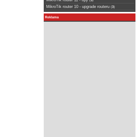
MikroTik router 10 - upgrade routeru
(
3
)
Reklama