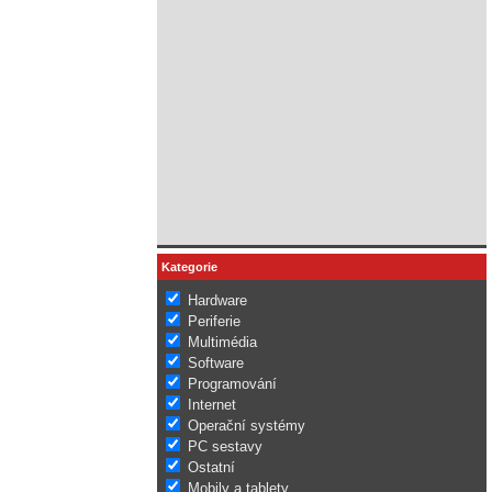
Kategorie
Hardware
Periferie
Multimédia
Software
Programování
Internet
Operační systémy
PC sestavy
Ostatní
Mobily a tablety