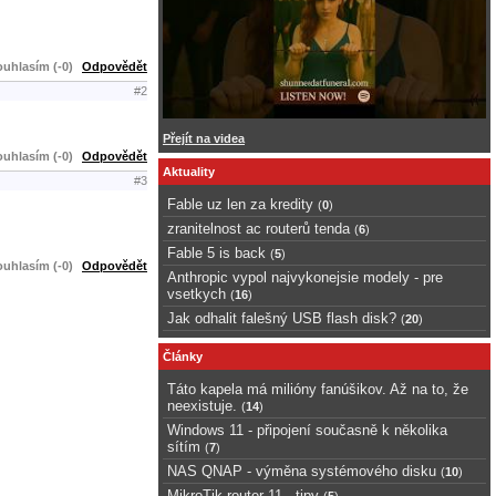
uhlasím (-0)
Odpovědět
#2
Přejít na videa
uhlasím (-0)
Odpovědět
Aktuality
#3
Fable uz len za kredity
(
0
)
zranitelnost ac routerů tenda
(
6
)
Fable 5 is back
(
5
)
uhlasím (-0)
Odpovědět
Anthropic vypol najvykonejsie modely - pre
vsetkych
(
16
)
Jak odhalit falešný USB flash disk?
(
20
)
Články
Táto kapela má milióny fanúšikov. Až na to, že
neexistuje.
(
14
)
Windows 11 - připojení současně k několika
sítím
(
7
)
NAS QNAP - výměna systémového disku
(
10
)
MikroTik router 11 - tipy
(
5
)