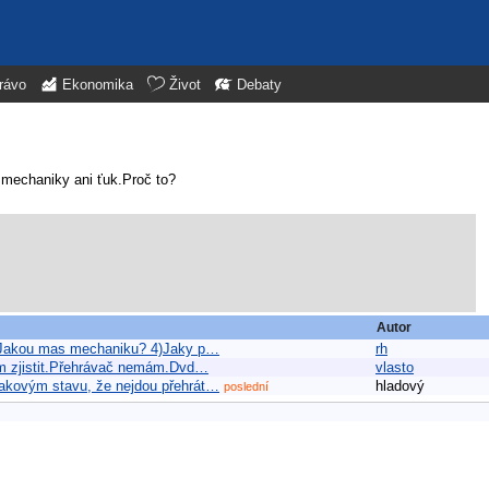
rávo
Ekonomika
Život
Debaty
 mechaniky ani ťuk.Proč to?
Autor
3)Jakou mas mechaniku? 4)Jaky p…
rh
mám zjistit.Přehrávač nemám.Dvd…
vlasto
takovým stavu, že nejdou přehrát…
hladový
poslední