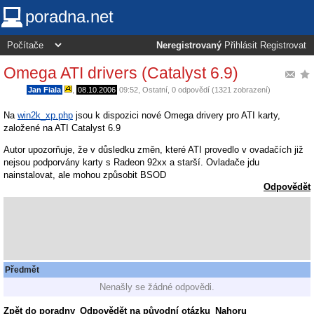
poradna.net
Neregistrovaný
Přihlásit
Registrovat
Omega ATI drivers (Catalyst 6.9)
Jan Fiala
,
08.10.2006
09:52
,
Ostatní
, 0 odpovědí (1321 zobrazení)
Na
win2k_xp.php
jsou k dispozici nové Omega drivery pro ATI karty,
založené na ATI Catalyst 6.9
Autor upozorňuje, že v důsledku změn, které ATI provedlo v ovadačích již
nejsou podporvány karty s Radeon 92xx a starší. Ovladače jdu
nainstalovat, ale mohou způsobit BSOD
Odpovědět
Předmět
Nenašly se žádné odpovědi.
Zpět do poradny
Odpovědět na původní otázku
Nahoru