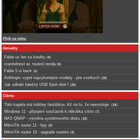
Přejít na videa
Aktuality
Fable uz len za kredity
(
0
)
zranitelnost ac routerů tenda
(
6
)
Fable 5 is back
(
5
)
Anthropic vypol najvykonejsie modely - pre vsetkych
(
16
)
Jak odhalit falešný USB flash disk?
(
20
)
Články
Táto kapela má milióny fanúšikov. Až na to, že neexistuje.
(
14
)
Windows 11 - připojení současně k několika sítím
(
7
)
NAS QNAP - výměna systémového disku
(
10
)
MikroTik router 11 - tipy
(
5
)
MikroTik router 10 - upgrade routeru
(
3
)