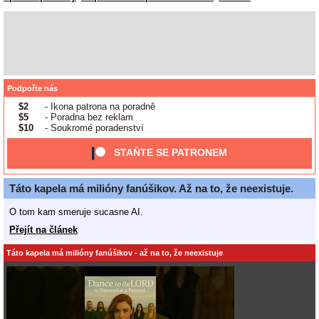
Podpořte nás
$2
- Ikona patrona na poradně
$5
- Poradna bez reklam
$10
- Soukromé poradenství
STAŇTE SE PATRONEM
Táto kapela má milióny fanúšikov. Až na to, že neexistuje.
O tom kam smeruje sucasne AI.
Přejít na článek
Táto kapela má milióny fanúšikov - až na to, že neexistuje