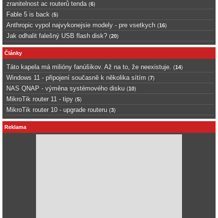
zranitelnost ac routerů tenda
(
6
)
Fable 5 is back
(
5
)
Anthropic vypol najvykonejsie modely - pre vsetkych
(
16
)
Jak odhalit falešný USB flash disk?
(
20
)
Články
Táto kapela má milióny fanúšikov. Až na to, že neexistuje.
(
14
)
Windows 11 - připojení současně k několika sítím
(
7
)
NAS QNAP - výměna systémového disku
(
10
)
MikroTik router 11 - tipy
(
5
)
MikroTik router 10 - upgrade routeru
(
3
)
Reklama