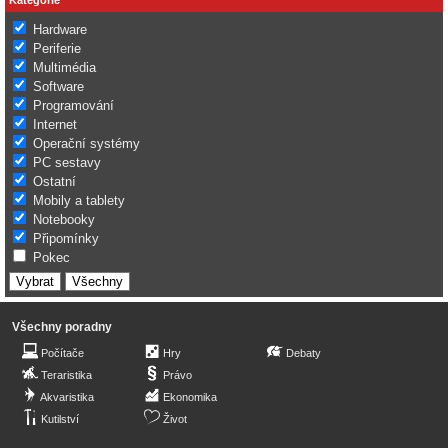
Hardware
Periferie
Multimédia
Software
Programování
Internet
Operační systémy
PC sestavy
Ostatní
Mobily a tablety
Notebooky
Připomínky
Pokec
Všechny poradny
Počítače
Hry
Debaty
Teraristika
Právo
Akvaristika
Ekonomika
Kutilství
Život