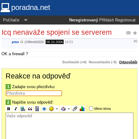
poradna.net
Neregistrovaný
Přihlásit
Registrovat
Icq nenaváže spojení se serverem
#5
pme
@
Mirek0220
,
08.10.2006
18:03
OK a firewall ?
Souhlasím (+0)
Nesouhlasím (-0)
Odpovědět
Reakce na odpověď
1
Zadajte svou přezdívku:
2
Napište svou odpověď:
Mimo téma