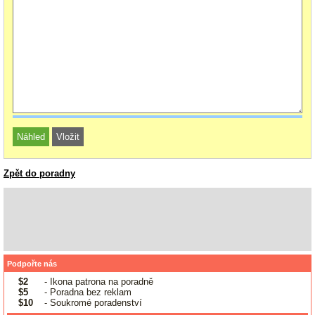
Zpět do poradny
Podpořte nás
$2
- Ikona patrona na poradně
$5
- Poradna bez reklam
$10
- Soukromé poradenství