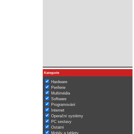
Kategorie
Hardware
Periferie
Multimédia
Software
Programování
Internet
Operační systémy
PC sestavy
Ostatní
Mobily a tablety