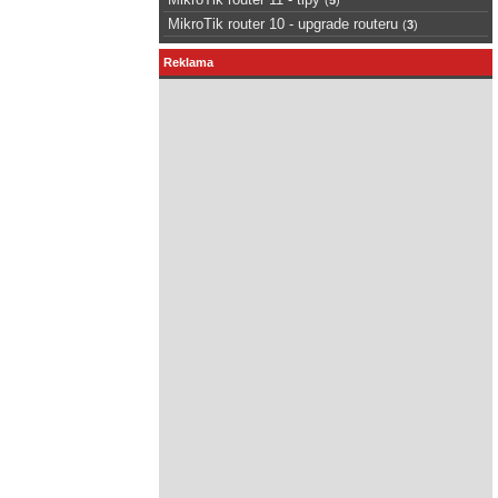
MikroTik router 10 - upgrade routeru
(
3
)
Reklama