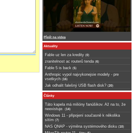
Přejít na videa
Aktuality
Fable uz len za kredity
(
0
)
zranitelnost ac routerů tenda
(
6
)
Fable 5 is back
(
5
)
Anthropic vypol najvykonejsie modely - pre
vsetkych
(
16
)
Jak odhalit falešný USB flash disk?
(
20
)
Články
Táto kapela má milióny fanúšikov. Až na to, že
neexistuje.
(
14
)
Windows 11 - připojení současně k několika
sítím
(
7
)
NAS QNAP - výměna systémového disku
(
10
)
MikroTik router 11 - tipy
(
5
)