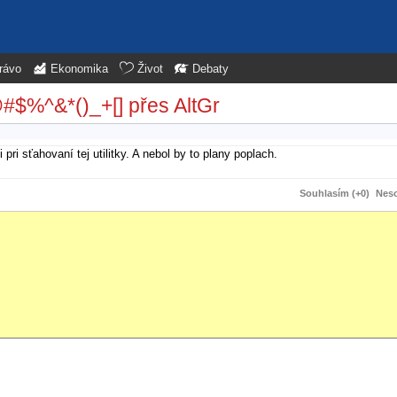
rávo
Ekonomika
Život
Debaty
@#$%^&*()_+[] přes AltGr
i sťahovaní tej utilitky. A nebol by to plany poplach.
Souhlasím (+0)
Neso