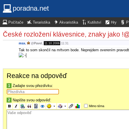
poradna.net
Počítače
Teraristika
Akvaristika
Kutilství
Hry
P
České rozložení klávesnice, znaky jako !
msx.
@
Pavel
,
11.10.2006
11:31
Tak to som skončil na mŕtvom bode. Neprejdem overením pravodti pr
Reakce na odpověď
1
Zadajte svou přezdívku:
2
Napište svou odpověď:
Mimo téma