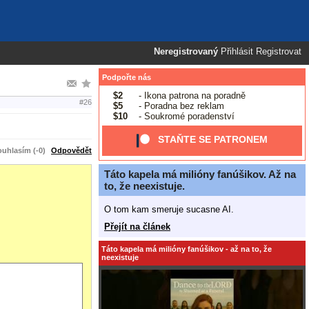
Neregistrovaný
Přihlásit
Registrovat
Podpořte nás
$2
- Ikona patrona na poradně
#26
$5
- Poradna bez reklam
$10
- Soukromé poradenství
STAŇTE SE PATRONEM
uhlasím (-0)
Odpovědět
Táto kapela má milióny fanúšikov. Až na
to, že neexistuje.
O tom kam smeruje sucasne AI.
Přejít na článek
Táto kapela má milióny fanúšikov - až na to, že
neexistuje