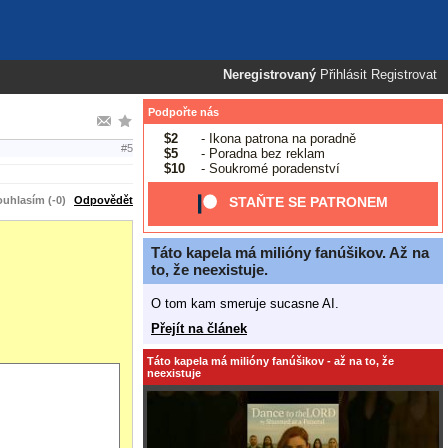
Neregistrovaný
Přihlásit
Registrovat
Podpořte nás
$2
- Ikona patrona na poradně
#5
$5
- Poradna bez reklam
$10
- Soukromé poradenství
uhlasím (-0)
Odpovědět
STAŇTE SE PATRONEM
Táto kapela má milióny fanúšikov. Až na
to, že neexistuje.
O tom kam smeruje sucasne AI.
Přejít na článek
Táto kapela má milióny fanúšikov - až na to, že
neexistuje