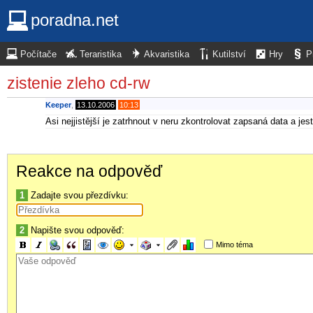
poradna.net
Počítače
Teraristika
Akvaristika
Kutilství
Hry
P
zistenie zleho cd-rw
Keeper
,
13.10.2006
10:13
Asi nejjistější je zatrhnout v neru zkontrolovat zapsaná data a je
Reakce na odpověď
1
Zadajte svou přezdívku:
2
Napište svou odpověď:
Mimo téma