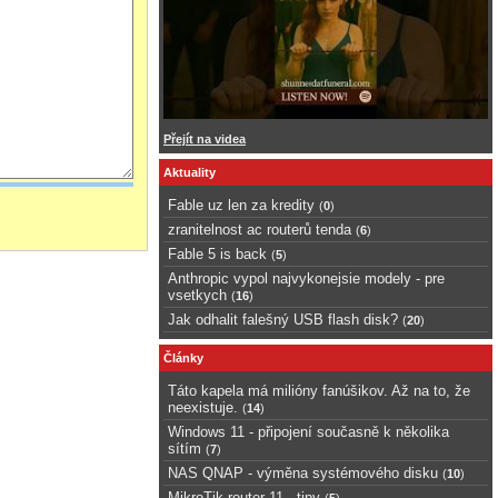
Přejít na videa
Aktuality
Fable uz len za kredity
(
0
)
zranitelnost ac routerů tenda
(
6
)
Fable 5 is back
(
5
)
Anthropic vypol najvykonejsie modely - pre
vsetkych
(
16
)
Jak odhalit falešný USB flash disk?
(
20
)
Články
Táto kapela má milióny fanúšikov. Až na to, že
neexistuje.
(
14
)
Windows 11 - připojení současně k několika
sítím
(
7
)
NAS QNAP - výměna systémového disku
(
10
)
MikroTik router 11 - tipy
(
5
)