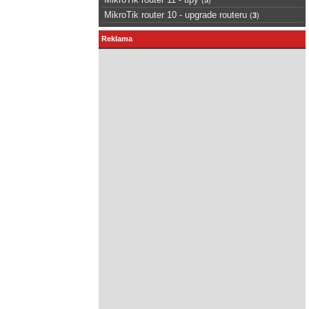
MikroTik router 10 - upgrade routeru
(
3
)
Reklama