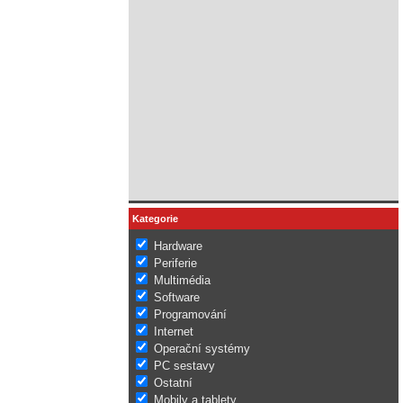
Kategorie
Hardware
Periferie
Multimédia
Software
Programování
Internet
Operační systémy
PC sestavy
Ostatní
Mobily a tablety