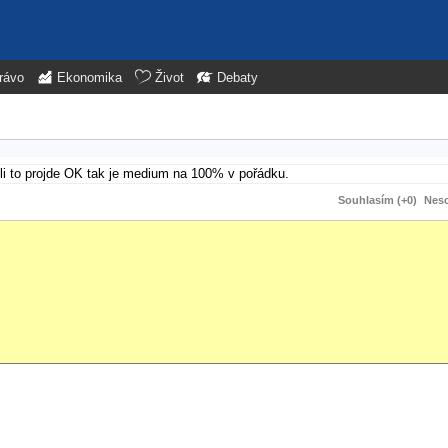
rávo
Ekonomika
Život
Debaty
stli to projde OK tak je medium na 100% v pořádku.
Souhlasím (+0)
Neso