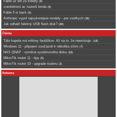
Fable uz len za kredity
(
0
)
zranitelnost ac routerů tenda
(
6
)
Fable 5 is back
(
5
)
Anthropic vypol najvykonejsie modely - pre vsetkych
(
16
)
Jak odhalit falešný USB flash disk?
(
20
)
Články
Táto kapela má milióny fanúšikov. Až na to, že neexistuje.
(
14
)
Windows 11 - připojení současně k několika sítím
(
7
)
NAS QNAP - výměna systémového disku
(
10
)
MikroTik router 11 - tipy
(
5
)
MikroTik router 10 - upgrade routeru
(
3
)
Reklama