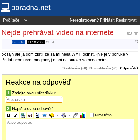
poradna.net
Neregistrovaný
Přihlásit
Registrovat
Nejde prehrávať video na internete
#2
benefic
,
11.10.2006
21:54
ok fajn ale ja som zistil ze sa mi neda WMP odinst. (nie je v ponuke v
Pridat nebo ubrat programy) a ani na surovo sa neda odinst.
Souhlasím (+0)
Nesouhlasím (-0)
Odpovědět
Reakce na odpověď
1
Zadajte svou přezdívku:
2
Napište svou odpověď:
Mimo téma