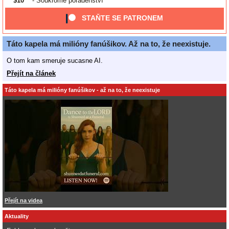
$10
- Soukromé poradenství
STAŇTE SE PATRONEM
Táto kapela má milióny fanúšikov. Až na to, že neexistuje.
O tom kam smeruje sucasne AI.
Přejít na článek
Táto kapela má milióny fanúšikov - až na to, že neexistuje
Přejít na videa
Aktuality