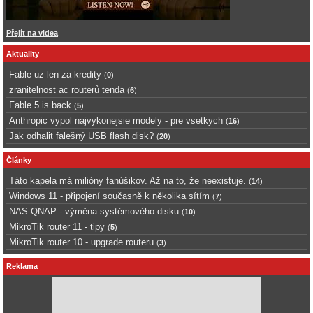
Přejít na videa
Aktuality
Fable uz len za kredity
(
0
)
zranitelnost ac routerů tenda
(
6
)
Fable 5 is back
(
5
)
Anthropic vypol najvykonejsie modely - pre vsetkych
(
16
)
Jak odhalit falešný USB flash disk?
(
20
)
Články
Táto kapela má milióny fanúšikov. Až na to, že neexistuje.
(
14
)
Windows 11 - připojení současně k několika sítím
(
7
)
NAS QNAP - výměna systémového disku
(
10
)
MikroTik router 11 - tipy
(
5
)
MikroTik router 10 - upgrade routeru
(
3
)
Reklama