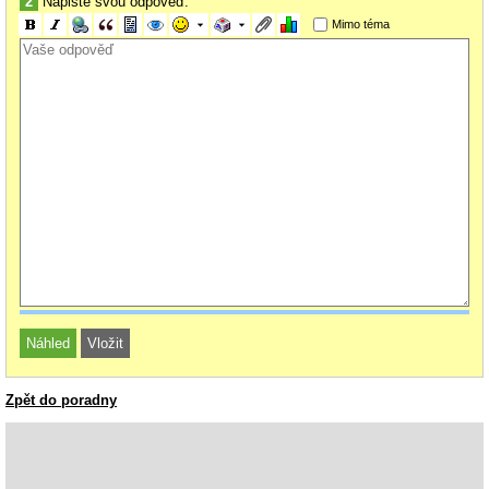
2
Napište svou odpověď:
Mimo téma
Zpět do poradny