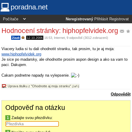
poradna.net
Neregistrovaný
Přihlásit
Registrovat
Hodnocení stránky: hiphopfelvidek.org
2laak
,
12.10.2006
16:53
,
Internet
, 9 odpovědí (3012 zobrazení)
Viacery ludia si tu dali ohodnotit stranku, tak prosim, tu je aj moja:
www.hiphopfelvidek.org
Je sice po madarsky, ale ohodnotte prosim aspon design a ako sa vam to
paci. Dakujem.
Cakam podnetne napady na vylepsenie.
Uprava titulku z "Ohodnotte aj moju stranku"
(JaFi)
Odpovědět
Odpověď na otázku
1
Zadajte svou přezdívku: