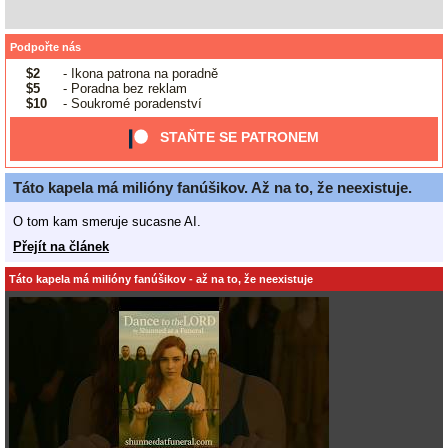
Podpořte nás
$2
- Ikona patrona na poradně
$5
- Poradna bez reklam
$10
- Soukromé poradenství
STAŇTE SE PATRONEM
Táto kapela má milióny fanúšikov. Až na to, že neexistuje.
O tom kam smeruje sucasne AI.
Přejít na článek
Táto kapela má milióny fanúšikov - až na to, že neexistuje