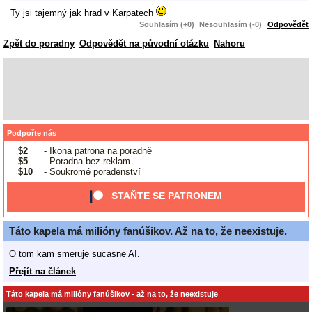
Ty jsi tajemný jak hrad v Karpatech
Souhlasím (+0)
Nesouhlasím (-0)
Odpovědět
Zpět do poradny
Odpovědět na původní otázku
Nahoru
Podpořte nás
$2
- Ikona patrona na poradně
$5
- Poradna bez reklam
$10
- Soukromé poradenství
STAŇTE SE PATRONEM
Táto kapela má milióny fanúšikov. Až na to, že neexistuje.
O tom kam smeruje sucasne AI.
Přejít na článek
Táto kapela má milióny fanúšikov - až na to, že neexistuje