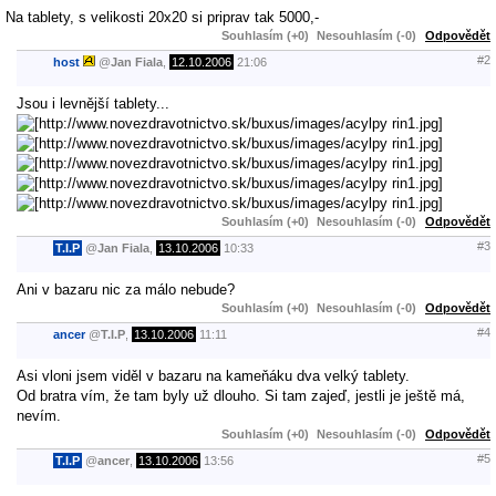
Na tablety, s velikosti 20x20 si priprav tak 5000,-
Souhlasím (+0)
Nesouhlasím (-0)
Odpovědět
#2
host
@
Jan Fiala
,
12.10.2006
21:06
Jsou i levnější tablety...
Souhlasím (+0)
Nesouhlasím (-0)
Odpovědět
#3
T.I.P
@
Jan Fiala
,
13.10.2006
10:33
Ani v bazaru nic za málo nebude?
Souhlasím (+0)
Nesouhlasím (-0)
Odpovědět
#4
ancer
@
T.I.P
,
13.10.2006
11:11
Asi vloni jsem viděl v bazaru na kameňáku dva velký tablety.
Od bratra vím, že tam byly už dlouho. Si tam zajeď, jestli je ještě má,
nevím.
Souhlasím (+0)
Nesouhlasím (-0)
Odpovědět
#5
T.I.P
@
ancer
,
13.10.2006
13:56