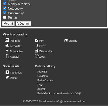
Mobily a tablety
Notebooky
Připomínky
Pokec
Všechny poradny
Počítače
Hry
Debaty
Teraristika
Právo
Akvaristika
Ekonomika
Kutilství
Život
Sociální sítě
Ostatní odkazy
Pravidla
Facebook
Reklama
Twitter
Podpořte nás
FAQ
Kontakt
Prohlášení o ochraně osobních údajů
© 2005-2026 Poradna.net –
info@poradna.net
,
41 ms