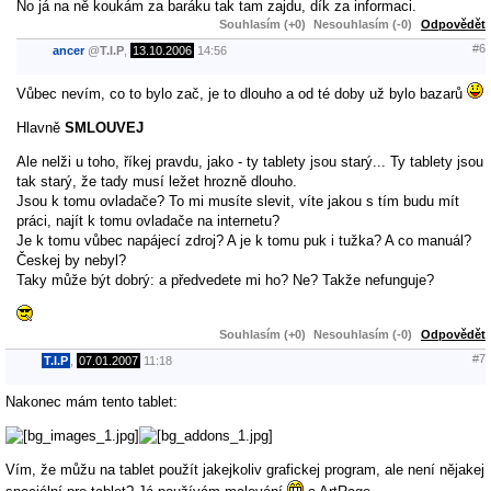
No já na ně koukám za baráku tak tam zajdu, dík za informaci.
Souhlasím (+0)
Nesouhlasím (-0)
Odpovědět
#6
ancer
@
T.I.P
,
13.10.2006
14:56
Vůbec nevím, co to bylo zač, je to dlouho a od té doby už bylo bazarů
Hlavně
SMLOUVEJ
Ale nelži u toho, říkej pravdu, jako - ty tablety jsou starý... Ty tablety jsou
tak starý, že tady musí ležet hrozně dlouho.
Jsou k tomu ovladače? To mi musíte slevit, víte jakou s tím budu mít
práci, najít k tomu ovladače na internetu?
Je k tomu vůbec napájecí zdroj? A je k tomu puk i tužka? A co manuál?
Českej by nebyl?
Taky může být dobrý: a předvedete mi ho? Ne? Takže nefunguje?
Souhlasím (+0)
Nesouhlasím (-0)
Odpovědět
#7
T.I.P
,
07.01.2007
11:18
Nakonec mám tento tablet:
Vím, že můžu na tablet použít jakejkoliv grafickej program, ale není nějakej