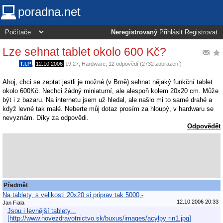
poradna.net
Neregistrovaný
Přihlásit
Registrovat
Lze sehnat tablet okolo 600 Kč?
T.I.P
,
12.10.2006
19:27
,
Hardware
, 12 odpovědí (2732 zobrazení)
Ahoj, chci se zeptat jestli je možné (v Brně) sehnat nějaký funkční tablet
okolo 600Kč. Nechci žádný miniaturní, ale alespoň kolem 20x20 cm. Může
být i z bazaru. Na internetu jsem už hledal, ale našlo mi to samé drahé a
když levné tak malé. Neberte můj dotaz prosím za hloupý, v hardwaru se
nevyznám. Díky za odpovědi.
Odpovědět
Předmět
Na tablety, s velikosti 20x20 si priprav tak 5000,-
12.10.2006 20:33
Jan Fiala
Jsou i levnější tablety...
[http://www.novezdravotnictvo.sk/buxus/images/acylpy rin1.jpg]