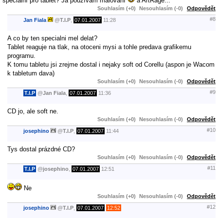
speciální pro tablet? Já používám malování
a ArtRage...
Souhlasím (+0)
Nesouhlasím (-0)
Odpovědět
#8
Jan Fiala
@
T.I.P
,
07.01.2007
11:28
A co by ten specialni mel delat?
Tablet reaguje na tlak, na otoceni mysi a tohle predava grafikemu
programu.
K tomu tabletu jsi zrejme dostal i nejaky soft od Corellu (aspon je Wacom
k tabletum dava)
Souhlasím (+0)
Nesouhlasím (-0)
Odpovědět
#9
T.I.P
@
Jan Fiala
,
07.01.2007
11:36
CD jo, ale soft ne.
Souhlasím (+0)
Nesouhlasím (-0)
Odpovědět
#10
josephino
@
T.I.P
,
07.01.2007
11:44
Tys dostal prázdné CD?
Souhlasím (+0)
Nesouhlasím (-0)
Odpovědět
#11
T.I.P
@
josephino
,
07.01.2007
12:51
Ne
Souhlasím (+0)
Nesouhlasím (-0)
Odpovědět
#12
josephino
@
T.I.P
,
07.01.2007
12:52