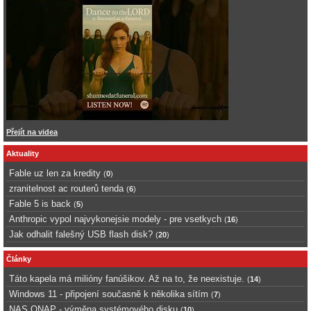
Přejít na videa
Aktuality
Fable uz len za kredity
(
0
)
zranitelnost ac routerů tenda
(
6
)
Fable 5 is back
(
5
)
Anthropic vypol najvykonejsie modely - pre vsetkych
(
16
)
Jak odhalit falešný USB flash disk?
(
20
)
Články
Táto kapela má milióny fanúšikov. Až na to, že neexistuje.
(
14
)
Windows 11 - připojení současně k několika sítím
(
7
)
NAS QNAP - výměna systémového disku
(
10
)