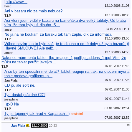
[http://www…
12.10.2006 21:06
host
Ani v bazaru nic za málo nebude?
13.10.2006 10:33
T.I.P
Asi vloni jsem viděl v bazaru na kameňáku dva velký tablety. Od bratra
vím, že tam byly už dlouho. S…
13.10.2006 11:11
ancer
No já na ně koukám za baráku tak tam zajdu, dík za informaci.
13.10.2006 13:56
T.I.P
Vůbec nevím, co to bylo zač, je to dlouho a od té doby už bylo bazarů :))
Hlavně SMLOUVEJ Ale nelž…
13.10.2006 14:56
ancer
Nakonec mám tento tablet: [bg_images_1.jpg][bg_addons_1.jpg] Vím, že
můžu na tablet použít jakejko…
07.01.2007 11:18
T.I.P
A co by ten specialni mel delat? Tablet reaguje na tlak, na otoceni mysi a
tohle predava grafikemu p…
07.01.2007 11:28
Jan Fiala
CD jo, ale soft ne.
07.01.2007 11:36
T.I.P
Tys dostal prázdné CD?
07.01.2007 11:44
josephino
:)):-D Ne
07.01.2007 12:51
T.I.P
Ty jsi tajemný jak hrad v Karpatech :-)
poslední
07.01.2007 12:52
josephino
#1
Jan Fiala
,
12.10.2006
20:33