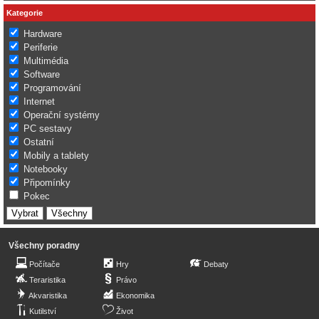
Kategorie
Hardware
Periferie
Multimédia
Software
Programování
Internet
Operační systémy
PC sestavy
Ostatní
Mobily a tablety
Notebooky
Připomínky
Pokec
Všechny poradny
Počítače
Hry
Debaty
Teraristika
Právo
Akvaristika
Ekonomika
Kutilství
Život