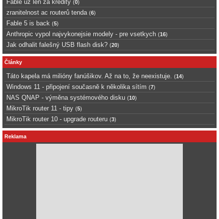
Fable uz len za kredity
(
0
)
zranitelnost ac routerů tenda
(
6
)
Fable 5 is back
(
5
)
Anthropic vypol najvykonejsie modely - pre vsetkych
(
16
)
Jak odhalit falešný USB flash disk?
(
20
)
Články
Táto kapela má milióny fanúšikov. Až na to, že neexistuje.
(
14
)
Windows 11 - připojení současně k několika sítím
(
7
)
NAS QNAP - výměna systémového disku
(
10
)
MikroTik router 11 - tipy
(
5
)
MikroTik router 10 - upgrade routeru
(
3
)
Reklama