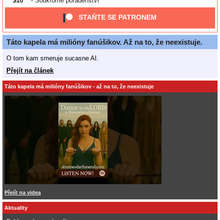
$10
- Soukromé poradenství
STAŇTE SE PATRONEM
Táto kapela má milióny fanúšikov. Až na to, že neexistuje.
O tom kam smeruje sucasne AI.
Přejít na článek
Táto kapela má milióny fanúšikov - až na to, že neexistuje
Přejít na videa
Aktuality