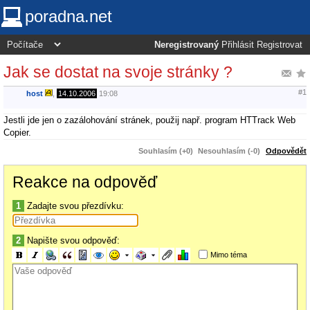
poradna.net
Neregistrovaný
Přihlásit
Registrovat
Jak se dostat na svoje stránky ?
#1
host
,
14.10.2006
19:08
Jestli jde jen o zazálohování stránek, použij např. program HTTrack Web
Copier.
Souhlasím (+0)
Nesouhlasím (-0)
Odpovědět
Reakce na odpověď
1
Zadajte svou přezdívku:
2
Napište svou odpověď:
Mimo téma