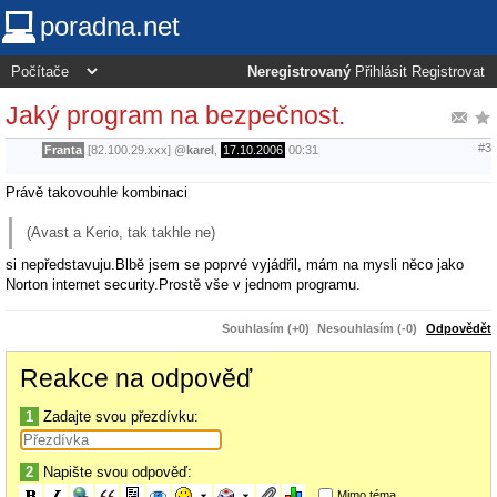
poradna.net
Neregistrovaný
Přihlásit
Registrovat
Jaký program na bezpečnost.
#3
Franta
[82.100.29.xxx]
@
karel
,
17.10.2006
00:31
Právě takovouhle kombinaci
(Avast a Kerio, tak takhle ne)
si nepředstavuju.Blbě jsem se poprvé vyjádřil, mám na mysli něco jako
Norton internet security.Prostě vše v jednom programu.
Souhlasím (+0)
Nesouhlasím (-0)
Odpovědět
Reakce na odpověď
1
Zadajte svou přezdívku:
2
Napište svou odpověď:
Mimo téma