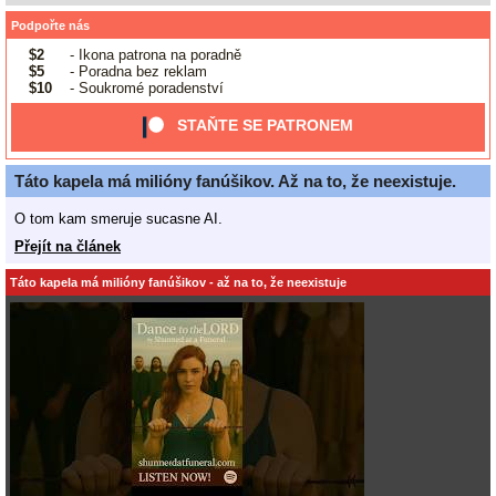
Podpořte nás
$2
- Ikona patrona na poradně
$5
- Poradna bez reklam
$10
- Soukromé poradenství
STAŇTE SE PATRONEM
Táto kapela má milióny fanúšikov. Až na to, že neexistuje.
O tom kam smeruje sucasne AI.
Přejít na článek
Táto kapela má milióny fanúšikov - až na to, že neexistuje