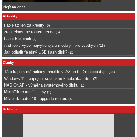
Přejít na videa
Aktuality
Fable uz len za kredity
(
0
)
zranitelnost ac routerů tenda
(
6
)
Fable 5 is back
(
5
)
Anthropic vypol najvykonejsie modely - pre vsetkych
(
16
)
Jak odhalit falešný USB flash disk?
(
20
)
Články
Táto kapela má milióny fanúšikov. Až na to, že neexistuje.
(
14
)
Windows 11 - připojení současně k několika sítím
(
7
)
NAS QNAP - výměna systémového disku
(
10
)
MikroTik router 11 - tipy
(
5
)
MikroTik router 10 - upgrade routeru
(
3
)
Reklama