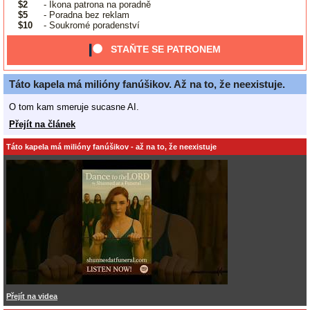
$2
- Ikona patrona na poradně
$5
- Poradna bez reklam
$10
- Soukromé poradenství
STAŇTE SE PATRONEM
Táto kapela má milióny fanúšikov. Až na to, že neexistuje.
O tom kam smeruje sucasne AI.
Přejít na článek
Táto kapela má milióny fanúšikov - až na to, že neexistuje
Přejít na videa