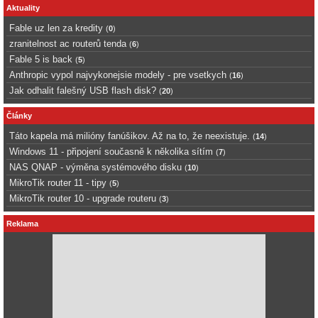
Aktuality
Fable uz len za kredity
(
0
)
zranitelnost ac routerů tenda
(
6
)
Fable 5 is back
(
5
)
Anthropic vypol najvykonejsie modely - pre vsetkych
(
16
)
Jak odhalit falešný USB flash disk?
(
20
)
Články
Táto kapela má milióny fanúšikov. Až na to, že neexistuje.
(
14
)
Windows 11 - připojení současně k několika sítím
(
7
)
NAS QNAP - výměna systémového disku
(
10
)
MikroTik router 11 - tipy
(
5
)
MikroTik router 10 - upgrade routeru
(
3
)
Reklama