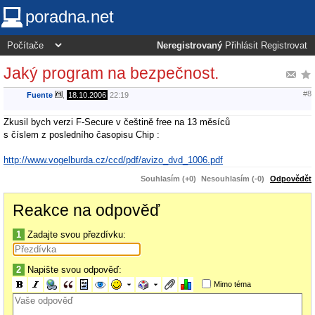
poradna.net
Neregistrovaný
Přihlásit
Registrovat
Jaký program na bezpečnost.
#8
Fuente
,
18.10.2006
22:19
Zkusil bych verzi F-Secure v češtině free na 13 měsíců
s číslem z posledního časopisu Chip :
http://www.vogelburda.cz/ccd/pdf/avizo_dvd_1006.pdf
Souhlasím (+0)
Nesouhlasím (-0)
Odpovědět
Reakce na odpověď
1
Zadajte svou přezdívku:
2
Napište svou odpověď:
Mimo téma