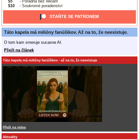
$5
- Poradna bez reklam
$10
- Soukromé poradenství
STAŇTE SE PATRONEM
Táto kapela má milióny fanúšikov. Až na to, že neexistuje.
O tom kam smeruje sucasne AI.
Přejít na článek
Táto kapela má milióny fanúšikov - až na to, že neexistuje
Přejít na videa
Aktuality