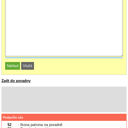
Zpět do poradny
Podpořte nás
$2
- Ikona patrona na poradně