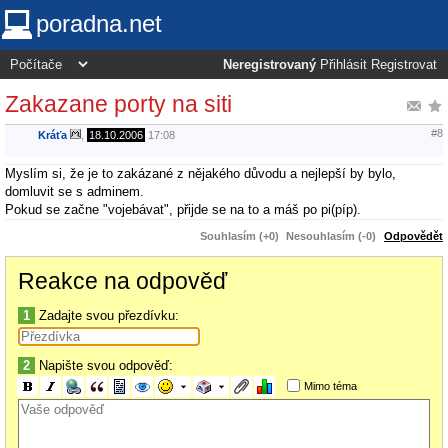
poradna.net
Neregistrovaný
Přihlásit
Registrovat
Zakazane porty na siti
#8
Kráťa
,
18.10.2006
17:08
Myslím si, že je to zakázané z nějakého důvodu a nejlepší by bylo,
domluvit se s adminem.
Pokud se začne "vojebávat", přijde se na to a máš po pi(píp).
Souhlasím (+0)
Nesouhlasím (-0)
Odpovědět
Reakce na odpověď
1
Zadajte svou přezdívku:
2
Napište svou odpověď:
Mimo téma