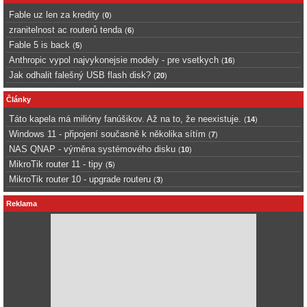
Fable uz len za kredity
(
0
)
zranitelnost ac routerů tenda
(
6
)
Fable 5 is back
(
5
)
Anthropic vypol najvykonejsie modely - pre vsetkych
(
16
)
Jak odhalit falešný USB flash disk?
(
20
)
Články
Táto kapela má milióny fanúšikov. Až na to, že neexistuje.
(
14
)
Windows 11 - připojení současně k několika sítím
(
7
)
NAS QNAP - výměna systémového disku
(
10
)
MikroTik router 11 - tipy
(
5
)
MikroTik router 10 - upgrade routeru
(
3
)
Reklama