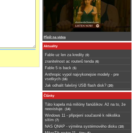
Přejít na videa
Aktuality
Fable uz len za kredity
(
0
)
zranitelnost ac routerů tenda
(
6
)
Fable 5 is back
(
5
)
Anthropic vypol najvykonejsie modely - pre
vsetkych
(
16
)
Jak odhalit falešný USB flash disk?
(
20
)
Články
Táto kapela má milióny fanúšikov. Až na to, že
neexistuje.
(
14
)
Windows 11 - připojení současně k několika
sítím
(
7
)
NAS QNAP - výměna systémového disku
(
10
)
MikroTik router 11 - tipy
(
5
)