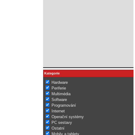
Kategorie
Hardware
Periferie
Multimédia
Software
Programování
Internet
Operační systémy
PC sestavy
Ostatní
Mobily a tablety