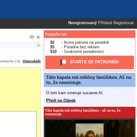
Neregistrovaný
Přihlásit
Registrovat
Podpořte nás
$2
- Ikona patrona na poradně
#1
$5
- Poradna bez reklam
$10
- Soukromé poradenství
uhlasím (-0)
Odpovědět
STAŇTE SE PATRONEM
Táto kapela má milióny fanúšikov. Až na
to, že neexistuje.
O tom kam smeruje sucasne AI.
Přejít na článek
Táto kapela má milióny fanúšikov - až na to, že
neexistuje