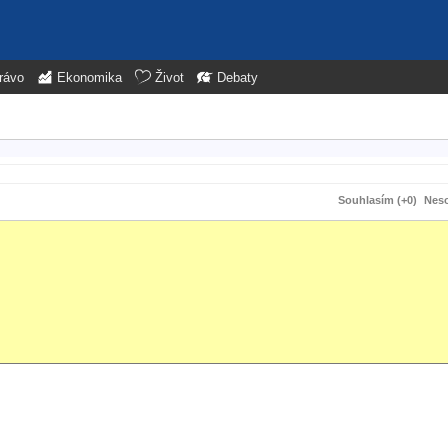
rávo
Ekonomika
Život
Debaty
Souhlasím (+0)
Neso