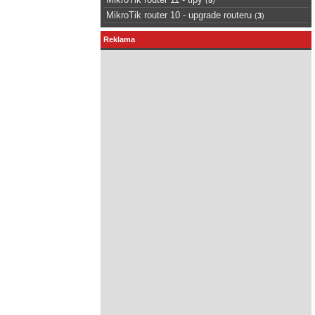
MikroTik router 10 - upgrade routeru
(
3
)
Reklama