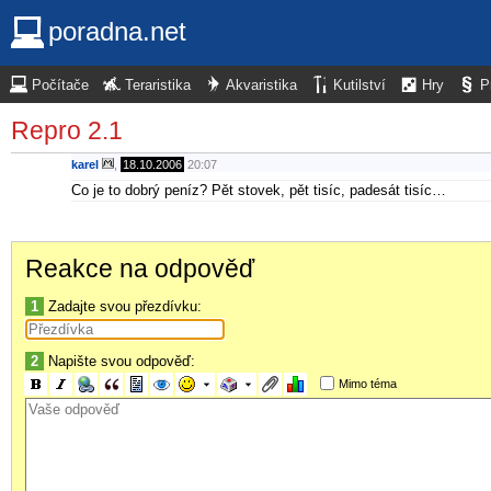
poradna.net
Počítače
Teraristika
Akvaristika
Kutilství
Hry
P
Repro 2.1
karel
,
18.10.2006
20:07
Co je to dobrý peníz? Pět stovek, pět tisíc, padesát tisíc…
Reakce na odpověď
1
Zadajte svou přezdívku:
2
Napište svou odpověď:
Mimo téma