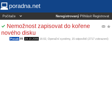
poradna.net
Neregistrovaný
Přihlásit
Registrovat
Nemožnost zapisovat do kořene
nového disku
Prasak
,
19.10.2006
16:02
,
Operační systémy
, 15 odpovědí (2717 zobrazení)