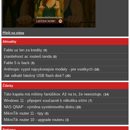
Přejít na videa
Aktuality
Fable uz len za kredity
(
0
)
zranitelnost ac routerů tenda
(
6
)
Fable 5 is back
(
5
)
Anthropic vypol najvykonejsie modely - pre vsetkych
(
16
)
Jak odhalit falešný USB flash disk?
(
20
)
Články
Táto kapela má milióny fanúšikov. Až na to, že neexistuje.
(
14
)
Windows 11 - připojení současně k několika sítím
(
7
)
NAS QNAP - výměna systémového disku
(
10
)
MikroTik router 11 - tipy
(
5
)
MikroTik router 10 - upgrade routeru
(
3
)
Reklama