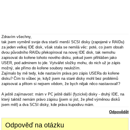
Zdravím všechny,
tak jsem vyměnil svoje dva starší menší SCSI disky (zapojené v RAIDu)
za jeden velkej IDE disk, však stala se nemilá věc: poté, co jsem obsah
dvou původního RAIDu překopíroval na novej IDE disk, tak nemohu
zapisovat do kořene tohoto nového disku, pokud jsem přihlášen jako
USER, pod adminem to jde. Vytvářet složky mohu, do nich už je zápis
možný, ale přímo do kořene soubory neuložím.
Zajímalo by mě tedy, kde nastavím práva pro zápis USERa do kořene
disku? Čím to vůbec je, když jsem na staré disky mohl bez problémů
zapisovat a přitom si nejsem vědom, že bych nějak něco nastavoval!?
A ještě zajímavost: mám v PC ještě další (fyzické) disky - druhý IDE, na
který taktéž nemám právo zápisu (jsem si jist, že před výměnou disků
jsem měl) a dva SCSI disky, kde práva kupodivu mám.
Odpovědět
Taky jsem při instalaci nového disku trochu přeházel IDE zařízení na
kabelech - na každé kšandě je disk + optická mechanika. Mohlo by to mít
Odpověď na otázku
souvislost?