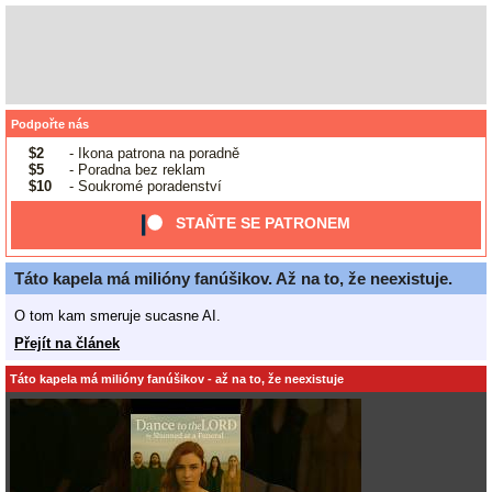
Podpořte nás
$2
- Ikona patrona na poradně
$5
- Poradna bez reklam
$10
- Soukromé poradenství
STAŇTE SE PATRONEM
Táto kapela má milióny fanúšikov. Až na to, že neexistuje.
O tom kam smeruje sucasne AI.
Přejít na článek
Táto kapela má milióny fanúšikov - až na to, že neexistuje