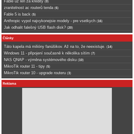
Fable uz len za kredity
(
0
)
zranitelnost ac routerů tenda
(
6
)
Fable 5 is back
(
5
)
Anthropic vypol najvykonejsie modely - pre vsetkych
(
16
)
Jak odhalit falešný USB flash disk?
(
20
)
Články
Táto kapela má milióny fanúšikov. Až na to, že neexistuje.
(
14
)
Windows 11 - připojení současně k několika sítím
(
7
)
NAS QNAP - výměna systémového disku
(
10
)
MikroTik router 11 - tipy
(
5
)
MikroTik router 10 - upgrade routeru
(
3
)
Reklama