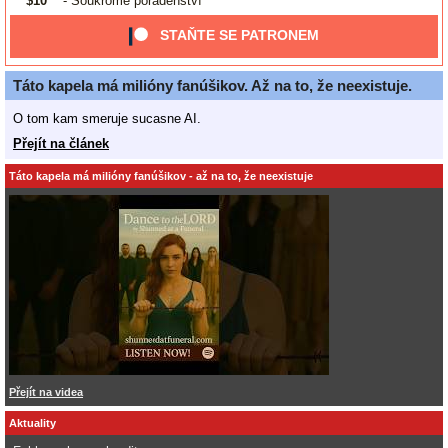
$10
- Soukromé poradenství
STAŇTE SE PATRONEM
Táto kapela má milióny fanúšikov. Až na to, že neexistuje.
O tom kam smeruje sucasne AI.
Přejít na článek
Táto kapela má milióny fanúšikov - až na to, že neexistuje
Přejít na videa
Aktuality