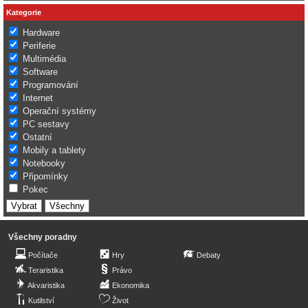
Kategorie
Hardware
Periferie
Multimédia
Software
Programování
Internet
Operační systémy
PC sestavy
Ostatní
Mobily a tablety
Notebooky
Připomínky
Pokec
Všechny poradny
Počítače
Hry
Debaty
Teraristika
Právo
Akvaristika
Ekonomika
Kutilství
Život