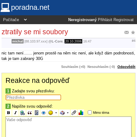
poradna.net
Neregistrovaný
Přihlásit
Registrovat
ztratily se mi soubory
#4
michal
[88.103.97.xxx]
@
L-Core
,
20.10.2006
16:47
nic tam není....... jenom prostě na něm nic není, ale když dám podrobnosti,
tak je tam zabraný 30G
Souhlasím (+0)
Nesouhlasím (-0)
Odpovědět
Reakce na odpověď
1
Zadajte svou přezdívku:
2
Napište svou odpověď:
Mimo téma