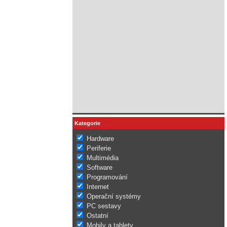
Kategorie
Hardware
Periferie
Multimédia
Software
Programování
Internet
Operační systémy
PC sestavy
Ostatní
Mobily a tablety