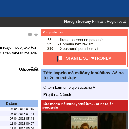
Neregistrovaný
Přihlásit
Registrovat
Podpořte nás
$2
- Ikona patrona na poradně
$5
- Poradna bez reklam
m rozjet neco jako Far
$10
- Soukromé poradenství
a ten tak-tak rozjede
STAŇTE SE PATRONEM
Odpovědět
Táto kapela má milióny fanúšikov. Až na
to, že neexistuje.
O tom kam smeruje sucasne AI.
Přejít na článek
Datum
Táto kapela má milióny fanúšikov - až na to, že
neexistuje
07.04.2013 01:15
07.04.2013 01:24
07.04.2013 05:44
11.04.2013 00:07
11.04.2013 05:50