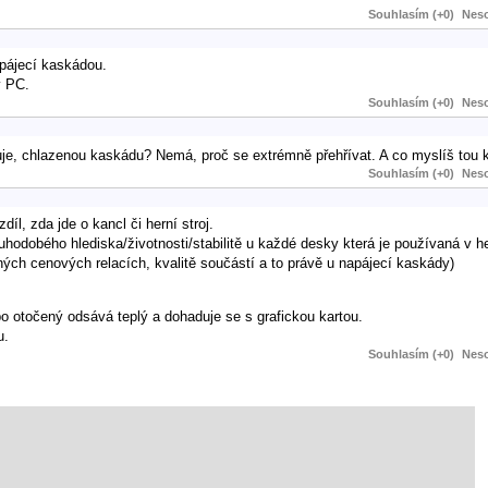
Souhlasím (+0)
Neso
pájecí kaskádou.
v PC.
Souhlasím (+0)
Neso
uje, chlazenou kaskádu? Nemá, proč se extrémně přehřívat. A co myslíš tou 
Souhlasím (+0)
Neso
íl, zda jde o kancl či herní stroj.
uhodobého hlediska/životnosti/stabilitě u každé desky která je používaná v he
zných cenových relacích, kvalitě součástí a to právě u napájecí kaskády)
o otočený odsává teplý a dohaduje se s grafickou kartou.
u.
Souhlasím (+0)
Neso