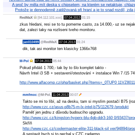
A proč by měla mít deska s chipsetem, na kterém se netaktuje, chl
Protože je dennodenně zatěžovaná při hraní a je to snad rozdíl, zda j
RedMaX
[94.112.101.xxx],
07.04.2013
01:15
zkus hledani, resi se to tu pomerne casto, za 14.000,- uz se neja
dat, zalezi taky na rozliseni tveho monitoru.
jan010499
@
RedMaX
,
07.04.2013
01:24
dik, tak asi monitor ten klasicky 1366x768
M-Pol
,
07.04.2013
05:44
Pokud přidáš 1 700,- tak by to šlo komplet takto -
Návrh Intel i3 SB + sestavení/otestování + instalace Win 7 /15 74
http://www.alfacomp.cz/php/basket.php?items=_0TUP0 11V
mmfmoc
@
M-Pol
,
11.04.2013
00:07
Takto se mi to líbí, až na desku, tam si myslím postačí B75 (rozd
http://www.czc.cz/asus-p8b75-m-lx-intel-b75/112679 /produkt
Paměť jen jednu z důvodu budoucího upgradu.
http://www.czc.cz/kingston-hyperx-blu-4gb-ddr3-160 0/93437/pro
Skříň
http://www.czc.cz/coolermaster-elite-311-black-sil ver/94894/pro
A sestavit bych si to nechal v CZC zadarmo.