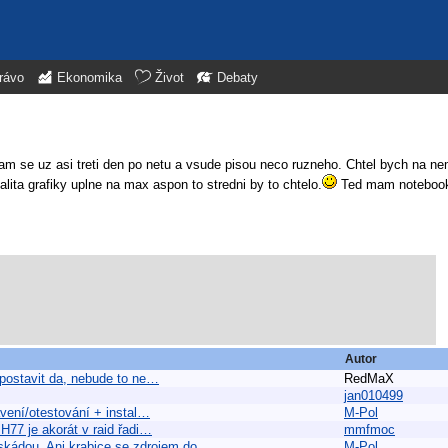
rávo
Ekonomika
Život
Debaty
kam se uz asi treti den po netu a vsude pisou neco ruzneho. Chtel bych na ne
lita grafiky uplne na max aspon to stredni by to chtelo.
Ted mam notebook 
Autor
 postavit da, nebude to ne…
RedMaX
jan010499
avení/otestování + instal…
M-Pol
 H77 je akorát v raid řadi…
mmfmoc
skádou. Ani krabice se zdrojem do…
M-Pol