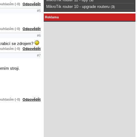
uhlasím (-0)
Odpovědět
MikroTik router 10 - upgrade routeru
(
3
)
#5
Reklama
uhlasím (-0)
Odpovědět
#6
krabicí se zdrojem?
uhlasím (-0)
Odpovědět
#7
rním stroji.
uhlasím (-0)
Odpovědět