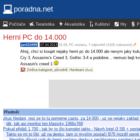
poradna.net
Počítače
Teraristika
Akvaristika
Kutilství
Hry
P
Herni PC do 14.000
jan010499
,
07.04.2013
01:09
,
PC sestavy
, 7 odpovědí (4105 zobrazení)
Ahoj, chci si koupit nejaky herni pc do 14.000 ale nevym jaky ku
Cry 3, Assasins's Creed 3, Gothic 3-4 a podobne... nemusi bejt kva
Assasin's creed 1.
Změna kategorie, původně: Hardware
(Kurt)
Předmět
zkus hledani, resi se to tu pomerne casto, za 14.000,- uz se nejaky zaklad
dik, tak asi monitor ten klasicky 1366x768
Pokud přidáš 1 700,- tak by to šlo komplet takto - Návrh Intel i3 SB + sest
Takto se mi to líbí, až na desku, tam si myslím postačí B75 (rozdíl oproti
Nevidím důvod cpát do herní sestavy desku s nechlazenou napájecí ka