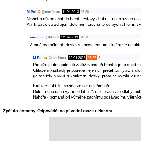
M-Pol
@
mmfmoc
,
11.04.2013
05:50
Nevidím důvod cpát do herní sestavy desku s nechlazenou na
Ani krabice se zdrojem dole není zrovna to co bych chtěl mít 
mmfmoc
@
M-Pol
,
12.04.2013
01:38
A proč by měla mít deska s chipsetem, na kterém se netakt
M-Pol
@
mmfmoc
,
12.04.2013
05:57
Protože je dennodenně zatěžovaná při hraní a je to snad rozd
Chlazení kaskády je potřeba nejen při přetaktu, nýbrž z dlo
(je to vždy o využití konkrétní desky, proto se vyrábí v rů
Krabice - skříň - pozice zdroje dole/nahoře.
Dole - nepomáhá výměně luftu, "žere" prach z podlahy, neb
Nahoře - pomáhá při výměně zadnímu odsávacímu větrník
Zpět do poradny
Odpovědět na původní otázku
Nahoru