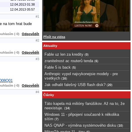
12.04.2013 01:38
12.04.2013 05:57
#1
se na tom hrat bude
uhlasím (-0)
Odpovědět
Přejít na videa
#2
Aktuality
uhlasím (-0)
Odpovědět
Fable uz len za kredity
(
0
)
#3
zranitelnost ac routerů tenda
(
6
)
Fable 5 is back
(
5
)
Anthropic vypol najvykonejsie modely - pre
vsetkych
(
16
)
1008Q01
Jak odhalit falešný USB flash disk?
(
20
)
uhlasím (-0)
Odpovědět
#4
Články
Táto kapela má milióny fanúšikov. Až na to, že
neexistuje.
(
14
)
Windows 11 - připojení současně k několika
sítím
(
7
)
NAS QNAP - výměna systémového disku
(
10
)
MikroTik router 11 - tipy
(
5
)