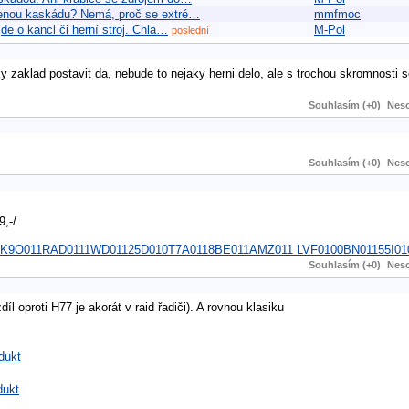
azenou kaskádu? Nemá, proč se extré…
mmfmoc
de o kancl či herní stroj. Chla…
M-Pol
poslední
ky zaklad postavit da, nebude to nejaky herni delo, ale s trochou skromnosti 
Souhlasím (+0)
Neso
Souhlasím (+0)
Neso
9,-/
Z8011K9O011RAD0111WD01125D010T7A0118BE011AMZ011 LVF0100BN01155I0
Souhlasím (+0)
Neso
íl oproti H77 je akorát v raid řadiči). A rovnou klasiku
dukt
dukt