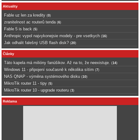
Aktuality
Fable uz len za kredity
(
0
)
zranitelnost ac routerů tenda
(
6
)
Fable 5 is back
(
5
)
Anthropic vypol najvykonejsie modely - pre vsetkych
(
16
)
Jak odhalit falešný USB flash disk?
(
20
)
Články
Táto kapela má milióny fanúšikov. Až na to, že neexistuje.
(
14
)
Windows 11 - připojení současně k několika sítím
(
7
)
NAS QNAP - výměna systémového disku
(
10
)
MikroTik router 11 - tipy
(
5
)
MikroTik router 10 - upgrade routeru
(
3
)
Reklama