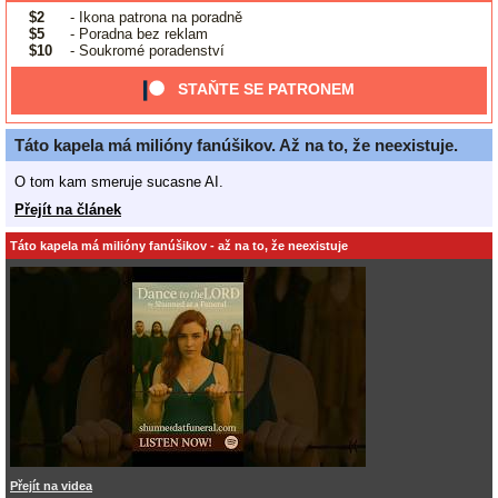
$2
- Ikona patrona na poradně
$5
- Poradna bez reklam
$10
- Soukromé poradenství
STAŇTE SE PATRONEM
Táto kapela má milióny fanúšikov. Až na to, že neexistuje.
O tom kam smeruje sucasne AI.
Přejít na článek
Táto kapela má milióny fanúšikov - až na to, že neexistuje
Přejít na videa