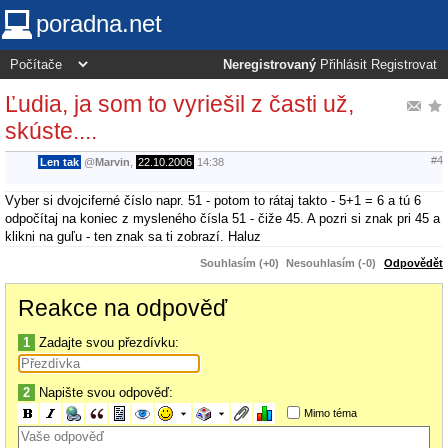
poradna.net
Neregistrovaný
Přihlásit
Registrovat
Ľudia, ja som to vyriešil z časti už,
skúste....
#4
Len tak
@
Marvin
,
22.10.2006
14:38
Vyber si dvojciferné číslo napr. 51 - potom to rátaj takto - 5+1 = 6 a tú 6
odpočítaj na koniec z mysleného čísla 51 - čiže 45. A pozri si znak pri 45 a
klikni na guľu - ten znak sa ti zobrazí. Haluz
Souhlasím (+0)
Nesouhlasím (-0)
Odpovědět
Reakce na odpověď
1
Zadajte svou přezdívku:
2
Napište svou odpověď:
Mimo téma