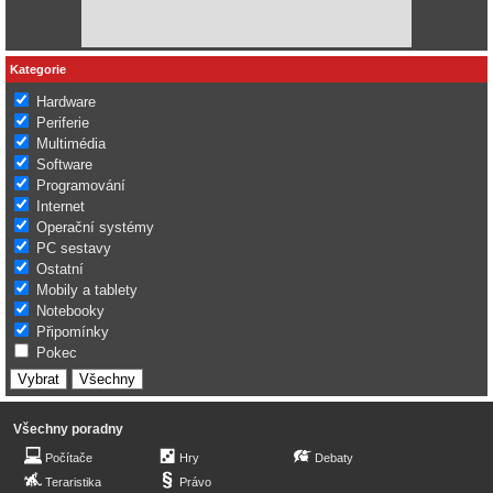
Kategorie
Hardware
Periferie
Multimédia
Software
Programování
Internet
Operační systémy
PC sestavy
Ostatní
Mobily a tablety
Notebooky
Připomínky
Pokec
Všechny poradny
Počítače
Hry
Debaty
Teraristika
Právo