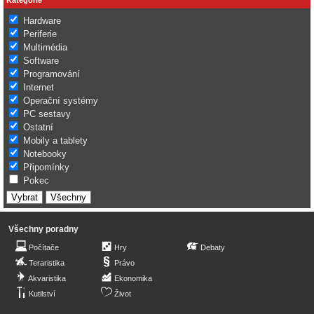
Hardware
Periferie
Multimédia
Software
Programování
Internet
Operační systémy
PC sestavy
Ostatní
Mobily a tablety
Notebooky
Připomínky
Pokec
Všechny poradny
Počítače
Hry
Debaty
Teraristika
Právo
Akvaristika
Ekonomika
Kutilství
Život