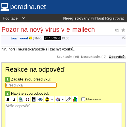
poradna.net
Neregistrovaný
Přihlásit
Registrovat
Pozor na nový virus v e-mailech
#2
touchwood
@
MKc
,
23.10.2006
19:05
njn, horší heuristika/pozdější záchyt vzorků...
Souhlasím (+0)
Nesouhlasím (-0)
Odpovědět
Reakce na odpověď
1
Zadajte svou přezdívku:
2
Napište svou odpověď:
Mimo téma