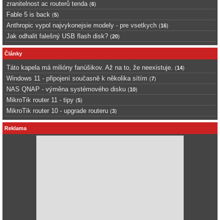
zranitelnost ac routerů tenda
(
6
)
Fable 5 is back
(
5
)
Anthropic vypol najvykonejsie modely - pre vsetkych
(
16
)
Jak odhalit falešný USB flash disk?
(
20
)
Články
Táto kapela má milióny fanúšikov. Až na to, že neexistuje.
(
14
)
Windows 11 - připojení současně k několika sítím
(
7
)
NAS QNAP - výměna systémového disku
(
10
)
MikroTik router 11 - tipy
(
5
)
MikroTik router 10 - upgrade routeru
(
3
)
Reklama