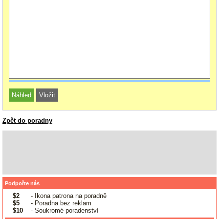
Zpět do poradny
Podpořte nás
$2
- Ikona patrona na poradně
$5
- Poradna bez reklam
$10
- Soukromé poradenství