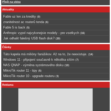
Přejít na videa
Aktuality
Fable uz len za kredity
(
0
)
zranitelnost ac routerů tenda
(
6
)
Fable 5 is back
(
5
)
Anthropic vypol najvykonejsie modely - pre vsetkych
(
16
)
Jak odhalit falešný USB flash disk?
(
20
)
Články
Táto kapela má milióny fanúšikov. Až na to, že neexistuje.
(
14
)
Windows 11 - připojení současně k několika sítím
(
7
)
NAS QNAP - výměna systémového disku
(
10
)
MikroTik router 11 - tipy
(
5
)
MikroTik router 10 - upgrade routeru
(
3
)
Reklama