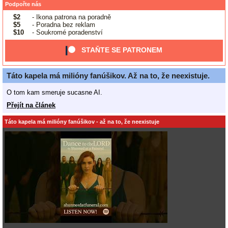
Podpořte nás
$2
- Ikona patrona na poradně
$5
- Poradna bez reklam
$10
- Soukromé poradenství
STAŇTE SE PATRONEM
Táto kapela má milióny fanúšikov. Až na to, že neexistuje.
O tom kam smeruje sucasne AI.
Přejít na článek
Táto kapela má milióny fanúšikov - až na to, že neexistuje