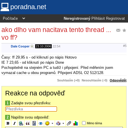
poradna.net
Neregistrovaný
Přihlásit
Registrovat
ako dlho vam nacitava tento thread ...
vo ff?
#5
Dale Cooper
,
23.10.2006
22:54
Časy: ff 29,95 s - od kliknutí po nápis Hotovo
IE 7 23,65 - od kliknutí po nápis Done
Pochopitelně na stejném PC a tudíž i připojení. Před měřením jsem
vymazal cache u obou programů. Připojení ADSL O2 512/128.
Souhlasím (+0)
Nesouhlasím (-0)
Odpovědět
Reakce na odpověď
1
Zadajte svou přezdívku:
2
Napište svou odpověď:
Mimo téma