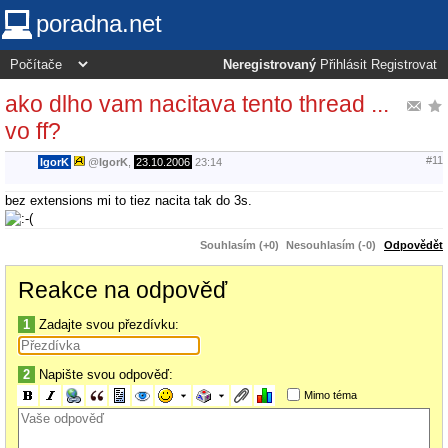
poradna.net
Neregistrovaný
Přihlásit
Registrovat
ako dlho vam nacitava tento thread ...
vo ff?
#11
IgorK
@
IgorK
,
23.10.2006
23:14
bez extensions mi to tiez nacita tak do 3s.
Souhlasím (+0)
Nesouhlasím (-0)
Odpovědět
Reakce na odpověď
1
Zadajte svou přezdívku:
2
Napište svou odpověď:
Mimo téma