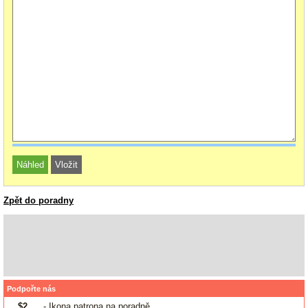
Zpět do poradny
Podpořte nás
$2
- Ikona patrona na poradně