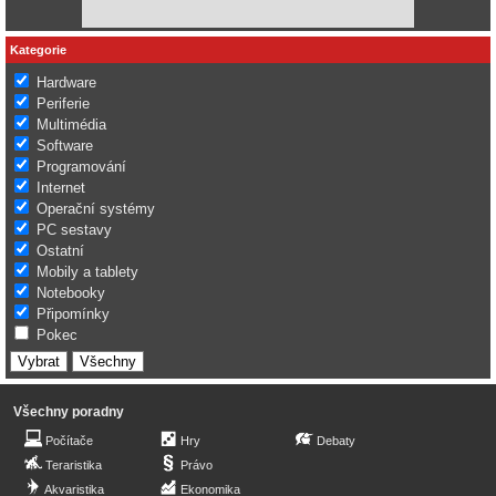
Kategorie
Hardware
Periferie
Multimédia
Software
Programování
Internet
Operační systémy
PC sestavy
Ostatní
Mobily a tablety
Notebooky
Připomínky
Pokec
Všechny poradny
Počítače
Hry
Debaty
Teraristika
Právo
Akvaristika
Ekonomika