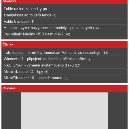
Aktuality
Fable uz len za kredity
(
0
)
zranitelnost ac routerů tenda
(
6
)
Fable 5 is back
(
5
)
Anthropic vypol najvykonejsie modely - pre vsetkych
(
16
)
Jak odhalit falešný USB flash disk?
(
20
)
Články
Táto kapela má milióny fanúšikov. Až na to, že neexistuje.
(
14
)
Windows 11 - připojení současně k několika sítím
(
7
)
NAS QNAP - výměna systémového disku
(
10
)
MikroTik router 11 - tipy
(
5
)
MikroTik router 10 - upgrade routeru
(
3
)
Reklama