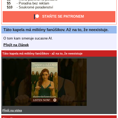
$5
- Poradna bez reklam
$10
- Soukromé poradenství
STAŇTE SE PATRONEM
Táto kapela má milióny fanúšikov. Až na to, že neexistuje.
O tom kam smeruje sucasne AI.
Přejít na článek
Táto kapela má milióny fanúšikov - až na to, že neexistuje
Přejít na videa