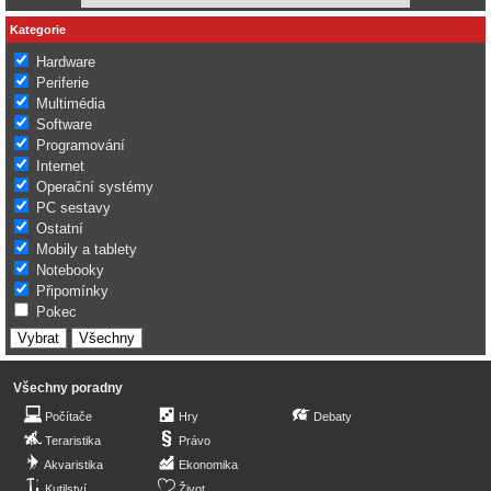
Kategorie
Hardware
Periferie
Multimédia
Software
Programování
Internet
Operační systémy
PC sestavy
Ostatní
Mobily a tablety
Notebooky
Připomínky
Pokec
Všechny poradny
Počítače
Hry
Debaty
Teraristika
Právo
Akvaristika
Ekonomika
Kutilství
Život