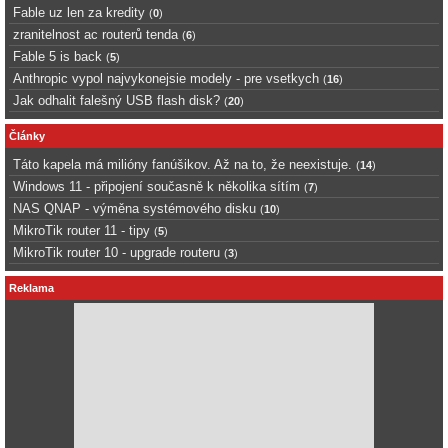
Fable uz len za kredity
(
0
)
zranitelnost ac routerů tenda
(
6
)
Fable 5 is back
(
5
)
Anthropic vypol najvykonejsie modely - pre vsetkych
(
16
)
Jak odhalit falešný USB flash disk?
(
20
)
Články
Táto kapela má milióny fanúšikov. Až na to, že neexistuje.
(
14
)
Windows 11 - připojení současně k několika sítím
(
7
)
NAS QNAP - výměna systémového disku
(
10
)
MikroTik router 11 - tipy
(
5
)
MikroTik router 10 - upgrade routeru
(
3
)
Reklama