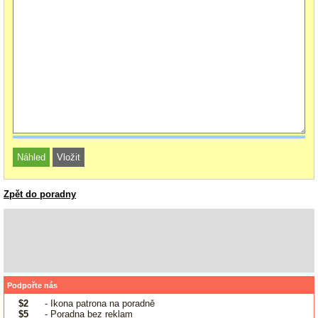
Zpět do poradny
Podpořte nás
$2
- Ikona patrona na poradně
$5
- Poradna bez reklam