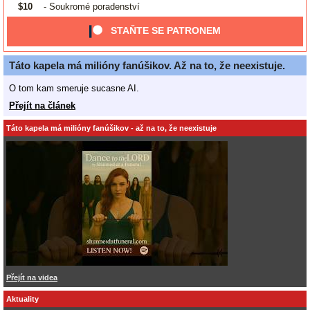
$10
- Soukromé poradenství
STAŇTE SE PATRONEM
Táto kapela má milióny fanúšikov. Až na to, že neexistuje.
O tom kam smeruje sucasne AI.
Přejít na článek
Táto kapela má milióny fanúšikov - až na to, že neexistuje
Přejít na videa
Aktuality