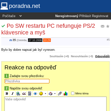
poradna.net
Neregistrovaný
Přihlásit
Registrovat
Po SW restartu PC nefunguje PS/2
klávesnice a myš
#5
rh
@
mirda
,
27.10.2006
10:29
Bylo by dobre napsat jak byl vyresen.
Souhlasím (+0)
Nesouhlasím (-0)
Odpovědět
Reakce na odpověď
1
Zadajte svou přezdívku:
2
Napište svou odpověď:
Mimo téma