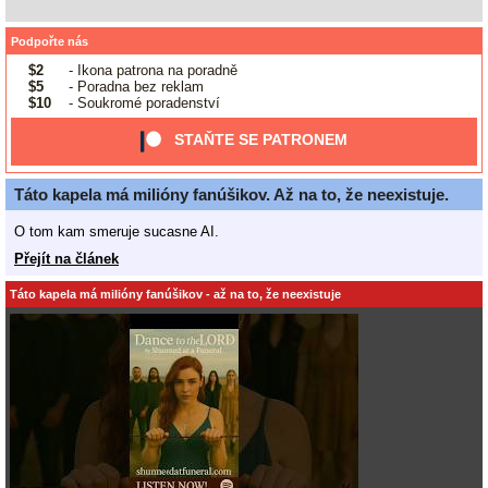
Podpořte nás
$2
- Ikona patrona na poradně
$5
- Poradna bez reklam
$10
- Soukromé poradenství
STAŇTE SE PATRONEM
Táto kapela má milióny fanúšikov. Až na to, že neexistuje.
O tom kam smeruje sucasne AI.
Přejít na článek
Táto kapela má milióny fanúšikov - až na to, že neexistuje