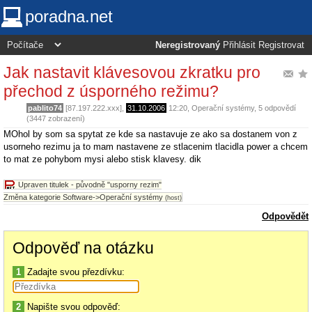
poradna.net
Neregistrovaný
Přihlásit
Registrovat
Jak nastavit klávesovou zkratku pro
přechod z úsporného režimu?
pablito74
[87.197.222.xxx],
31.10.2006
12:20
,
Operační systémy
, 5 odpovědí
(3447 zobrazení)
MOhol by som sa spytat ze kde sa nastavuje ze ako sa dostanem von z
usorneho rezimu ja to mam nastavene ze stlacenim tlacidla power a chcem
to mat ze pohybom mysi alebo stisk klavesy. dik
Upraven titulek - původně "usporny rezim"
Změna kategorie Software->Operační systémy
(host)
Odpovědět
Odpověď na otázku
1
Zadajte svou přezdívku:
2
Napište svou odpověď: