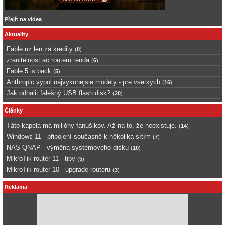
Přejít na videa
Aktuality
Fable uz len za kredity
(
0
)
zranitelnost ac routerů tenda
(
6
)
Fable 5 is back
(
5
)
Anthropic vypol najvykonejsie modely - pre vsetkych
(
16
)
Jak odhalit falešný USB flash disk?
(
20
)
Články
Táto kapela má milióny fanúšikov. Až na to, že neexistuje.
(
14
)
Windows 11 - připojení současně k několika sítím
(
7
)
NAS QNAP - výměna systémového disku
(
10
)
MikroTik router 11 - tipy
(
5
)
MikroTik router 10 - upgrade routeru
(
3
)
Reklama