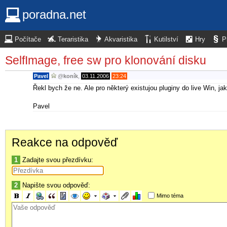
poradna.net
Počítače
Teraristika
Akvaristika
Kutilství
Hry
P
SelfImage, free sw pro klonování disku
Pavel
@
koník
,
03.11.2006
23:24
Řekl bych že ne. Ale pro některý existujou pluginy do live Win, j
Pavel
Reakce na odpověď
1
Zadajte svou přezdívku:
2
Napište svou odpověď:
Mimo téma