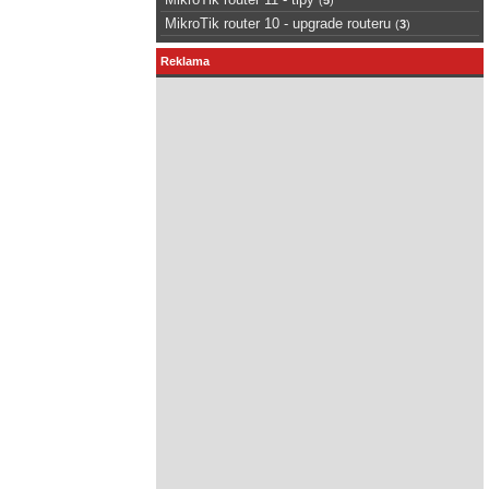
MikroTik router 10 - upgrade routeru
(
3
)
Reklama