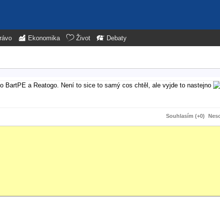
rávo
Ekonomika
Život
Debaty
ako BartPE a Reatogo. Není to sice to samý cos chtěl, ale vyjde to nastejno
Souhlasím (+0)
Neso