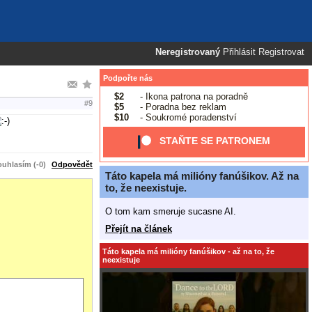
Neregistrovaný
Přihlásit
Registrovat
Podpořte nás
$2
- Ikona patrona na poradně
#9
$5
- Poradna bez reklam
$10
- Soukromé poradenství
STAŇTE SE PATRONEM
uhlasím (-0)
Odpovědět
Táto kapela má milióny fanúšikov. Až na
to, že neexistuje.
O tom kam smeruje sucasne AI.
Přejít na článek
Táto kapela má milióny fanúšikov - až na to, že
neexistuje