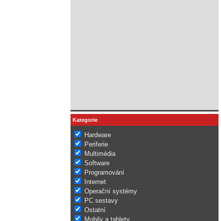
Kategorie
Hardware
Periferie
Multimédia
Software
Programování
Internet
Operační systémy
PC sestavy
Ostatní
Mobily a tablety