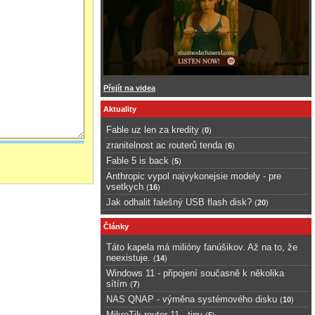
Přejít na videa
Aktuality
Fable uz len za kredity
(
0
)
zranitelnost ac routerů tenda
(
6
)
Fable 5 is back
(
5
)
Anthropic vypol najvykonejsie modely - pre
vsetkych
(
16
)
Jak odhalit falešný USB flash disk?
(
20
)
Články
Táto kapela má milióny fanúšikov. Až na to, že
neexistuje.
(
14
)
Windows 11 - připojení současně k několika
sítím
(
7
)
NAS QNAP - výměna systémového disku
(
10
)
MikroTik router 11 - tipy
(
5
)