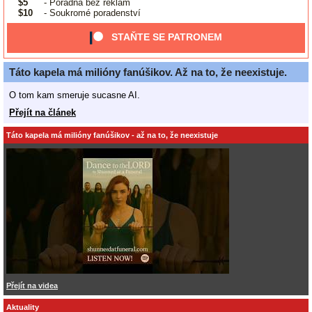
$5
- Poradna bez reklam
$10
- Soukromé poradenství
STAŇTE SE PATRONEM
Táto kapela má milióny fanúšikov. Až na to, že neexistuje.
O tom kam smeruje sucasne AI.
Přejít na článek
Táto kapela má milióny fanúšikov - až na to, že neexistuje
Přejít na videa
Aktuality