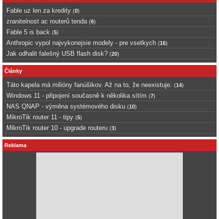
Fable uz len za kredity
(
0
)
zranitelnost ac routerů tenda
(
6
)
Fable 5 is back
(
5
)
Anthropic vypol najvykonejsie modely - pre vsetkych
(
16
)
Jak odhalit falešný USB flash disk?
(
20
)
Články
Táto kapela má milióny fanúšikov. Až na to, že neexistuje.
(
14
)
Windows 11 - připojení současně k několika sítím
(
7
)
NAS QNAP - výměna systémového disku
(
10
)
MikroTik router 11 - tipy
(
5
)
MikroTik router 10 - upgrade routeru
(
3
)
Reklama