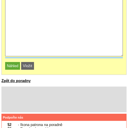
Zpět do poradny
Podpořte nás
$2
- Ikona patrona na poradně