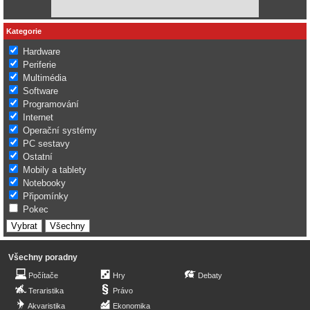
Kategorie
Hardware
Periferie
Multimédia
Software
Programování
Internet
Operační systémy
PC sestavy
Ostatní
Mobily a tablety
Notebooky
Připomínky
Pokec
Všechny poradny
Počítače
Hry
Debaty
Teraristika
Právo
Akvaristika
Ekonomika