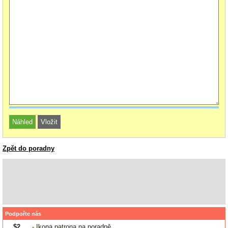
Zpět do poradny
Podpořte nás
$2
- Ikona patrona na poradně