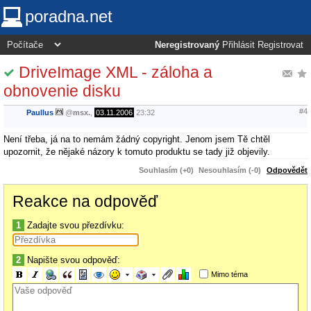
poradna.net
Neregistrovaný
Přihlásit
Registrovat
DriveImage XML - záloha a
obnovenie disku
#4
Paullus
@
msx.
,
03.11.2006
23:32
Není třeba, já na to nemám žádný copyright. Jenom jsem Tě chtěl
upozornit, že nějaké názory k tomuto produktu se tady již objevily.
Souhlasím (+0)
Nesouhlasím (-0)
Odpovědět
Reakce na odpověď
1
Zadajte svou přezdívku:
2
Napište svou odpověď:
Mimo téma