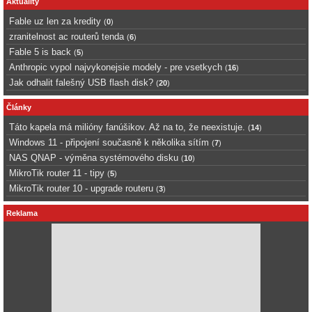
Aktuality
Fable uz len za kredity
(
0
)
zranitelnost ac routerů tenda
(
6
)
Fable 5 is back
(
5
)
Anthropic vypol najvykonejsie modely - pre vsetkych
(
16
)
Jak odhalit falešný USB flash disk?
(
20
)
Články
Táto kapela má milióny fanúšikov. Až na to, že neexistuje.
(
14
)
Windows 11 - připojení současně k několika sítím
(
7
)
NAS QNAP - výměna systémového disku
(
10
)
MikroTik router 11 - tipy
(
5
)
MikroTik router 10 - upgrade routeru
(
3
)
Reklama