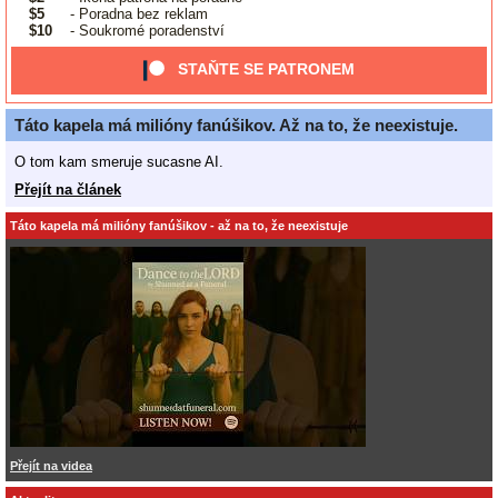
$5
- Poradna bez reklam
$10
- Soukromé poradenství
STAŇTE SE PATRONEM
Táto kapela má milióny fanúšikov. Až na to, že neexistuje.
O tom kam smeruje sucasne AI.
Přejít na článek
Táto kapela má milióny fanúšikov - až na to, že neexistuje
Přejít na videa