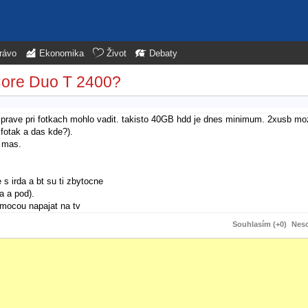
rávo
Ekonomika
Život
Debaty
 Core Duo T 2400?
i prave pri fotkach mohlo vadit. takisto 40GB hdd je dnes minimum. 2xusb mo
fotak a das kde?).
y mas.
.
 s irda a bt su ti zbytocne
a a pod).
 mocou napajat na tv
Souhlasím (+0)
Neso