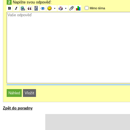
2
Napište svou odpověď:
Mimo téma
Zpět do poradny