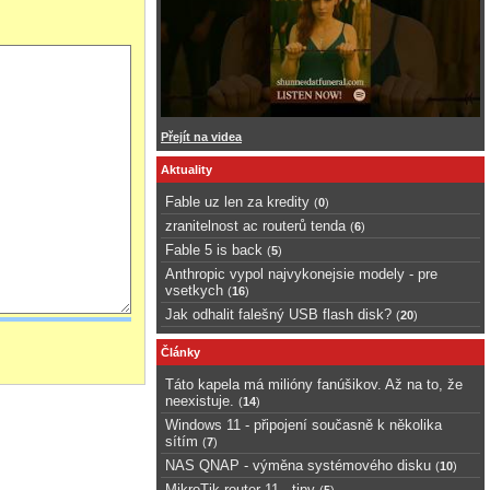
Přejít na videa
Aktuality
Fable uz len za kredity
(
0
)
zranitelnost ac routerů tenda
(
6
)
Fable 5 is back
(
5
)
Anthropic vypol najvykonejsie modely - pre
vsetkych
(
16
)
Jak odhalit falešný USB flash disk?
(
20
)
Články
Táto kapela má milióny fanúšikov. Až na to, že
neexistuje.
(
14
)
Windows 11 - připojení současně k několika
sítím
(
7
)
NAS QNAP - výměna systémového disku
(
10
)
MikroTik router 11 - tipy
(
5
)