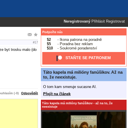
Neregistrovaný
Přihlásit
Registrovat
Podpořte nás
$2
- Ikona patrona na poradně
#17
$5
- Poradna bez reklam
$10
- Soukromé poradenství
ze byt trosku malo (do
STAŇTE SE PATRONEM
Táto kapela má milióny fanúšikov. Až na
to, že neexistuje.
O tom kam smeruje sucasne AI.
uhlasím (-0)
Odpovědět
Přejít na článek
Táto kapela má milióny fanúšikov - až na to, že
neexistuje