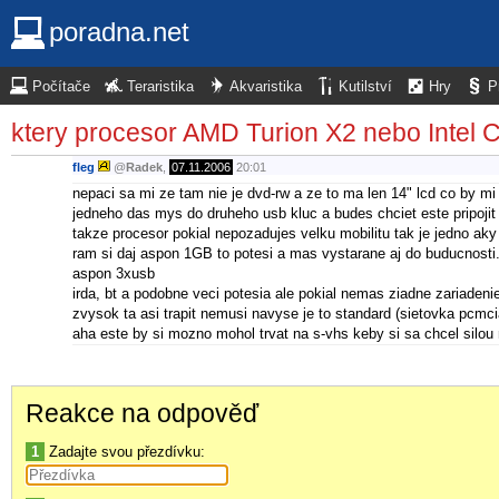
poradna.net
Počítače
Teraristika
Akvaristika
Kutilství
Hry
P
ktery procesor AMD Turion X2 nebo Intel
fleg
@
Radek
,
07.11.2006
20:01
nepaci sa mi ze tam nie je dvd-rw a ze to ma len 14" lcd co by m
jedneho das mys do druheho usb kluc a budes chciet este pripojit 
takze procesor pokial nepozadujes velku mobilitu tak je jedno ak
ram si daj aspon 1GB to potesi a mas vystarane aj do buducnosti
aspon 3xusb
irda, bt a podobne veci potesia ale pokial nemas ziadne zariadenie
zvysok ta asi trapit nemusi navyse je to standard (sietovka pcmci
aha este by si mozno mohol trvat na s-vhs keby si sa chcel silou
Reakce na odpověď
1
Zadajte svou přezdívku: