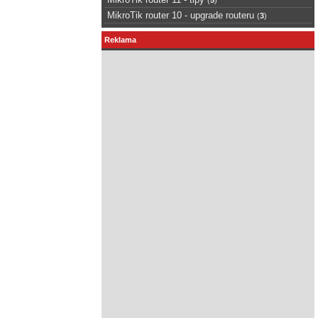
MikroTik router 10 - upgrade routeru
(
3
)
Reklama