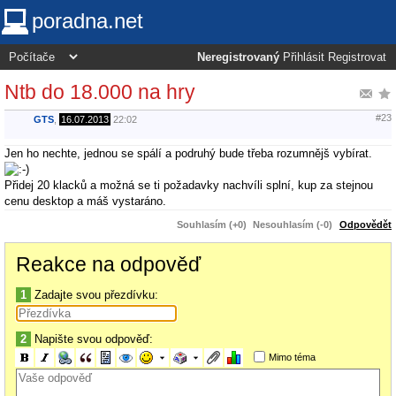
poradna.net
Neregistrovaný
Přihlásit
Registrovat
Ntb do 18.000 na hry
#23
GTS
,
16.07.2013
22:02
Jen ho nechte, jednou se spálí a podruhý bude třeba rozumnějš vybírat.
Přidej 20 klacků a možná se ti požadavky nachvíli splní, kup za stejnou
cenu desktop a máš vystaráno.
Souhlasím (+0)
Nesouhlasím (-0)
Odpovědět
Reakce na odpověď
1
Zadajte svou přezdívku:
2
Napište svou odpověď:
Mimo téma