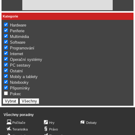
Kategorie
Hardware
Periferie
Multimédia
Software
Programování
Internet
Operační systémy
PC sestavy
Ostatní
Mobily a tablety
Notebooky
Připomínky
Pokec
Všechny poradny
Počítače
Hry
Debaty
Teraristika
Právo