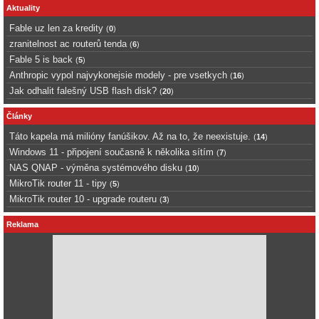
Aktuality
Fable uz len za kredity
(
0
)
zranitelnost ac routerů tenda
(
6
)
Fable 5 is back
(
5
)
Anthropic vypol najvykonejsie modely - pre vsetkych
(
16
)
Jak odhalit falešný USB flash disk?
(
20
)
Články
Táto kapela má milióny fanúšikov. Až na to, že neexistuje.
(
14
)
Windows 11 - připojení současně k několika sítím
(
7
)
NAS QNAP - výměna systémového disku
(
10
)
MikroTik router 11 - tipy
(
5
)
MikroTik router 10 - upgrade routeru
(
3
)
Reklama