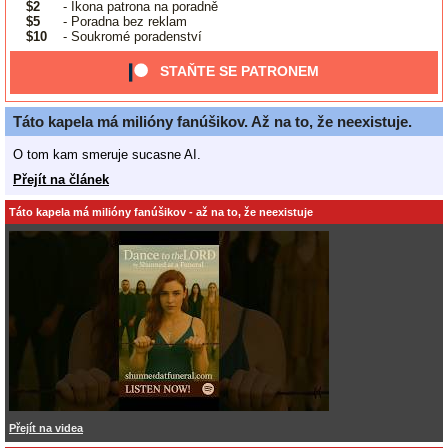
$2
- Ikona patrona na poradně
$5
- Poradna bez reklam
$10
- Soukromé poradenství
STAŇTE SE PATRONEM
Táto kapela má milióny fanúšikov. Až na to, že neexistuje.
O tom kam smeruje sucasne AI.
Přejít na článek
Táto kapela má milióny fanúšikov - až na to, že neexistuje
Přejít na videa